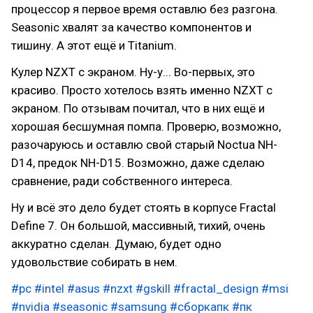
процессор я первое время оставлю без разгона.
Seasonic хвалят за качество компонентов и
тишину. А этот ещё и Titanium.
Кулер NZXT с экраном. Ну-у... Во-первых, это
красиво. Просто хотелось взять именно NZXT с
экраном. По отзывам почитал, что в них ещё и
хорошая бесшумная помпа. Проверю, возможно,
разочаруюсь и оставлю свой старый Noctua NH-
D14, предок NH-D15. Возможно, даже сделаю
сравнение, ради собственного интереса.
Ну и всё это дело будет стоять в корпусе Fractal
Define 7. Он большой, массивный, тихий, очень
аккуратно сделан. Думаю, будет одно
удовольствие собирать в нем.
#pc
#intel
#asus
#nzxt
#gskill
#fractal_design
#msi
#nvidia
#seasonic
#samsung
#сборкапк
#пк