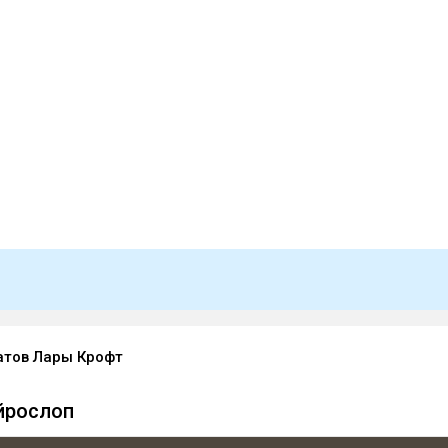
атов Лары Крофт
йрослоп