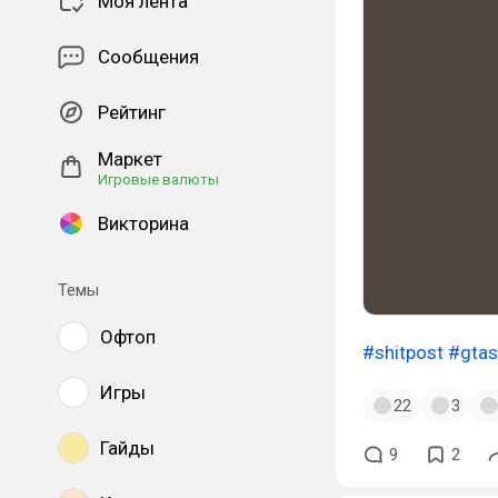
Моя лента
Сообщения
Рейтинг
Маркет
Игровые валюты
Викторина
Темы
Офтоп
#shitpost
#gtas
Игры
22
3
Гайды
9
2