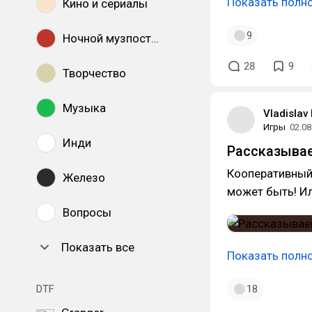
Показать полн
Кино и сериалы
9
Ночной музпостинг
28
9
Творчество
Музыка
Vladislav
Игры
02.08
Инди
Рассказывае
Кооперативный 
Железо
может быть! Или
Вопросы
Показать все
Показать полн
DTF
18