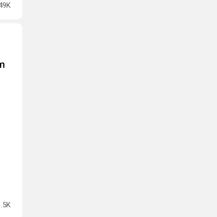
49K
m
1.5K