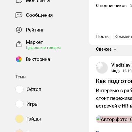
Моя лента
0
подписчиков
Сообщения
Рейтинг
Посты
Коммент
Маркет
Цифровые товары
Свежее
Викторина
Vladislav
Инди
12.10
Темы
Как подгото
Офтоп
Интервью с раб
стоит пережива
Игры
встречей с HR
Гайды