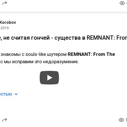
 Korobov
.2019
е, не считая гончей - существа в REMNANT: Fro
 знакомы с souls-like шутером
REMNANT: From The
час мы исправим это недоразумение.
остью