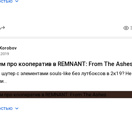
остью
 Korobov
.2019
м про кооператив в REMNANT: From The Ashe
шутер с элементами souls-like без лутбоксов в 2к19? Не
...
остью