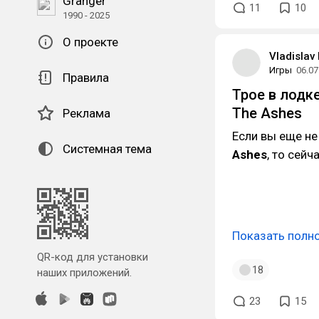
Granger
11
10
1990 - 2025
О проекте
Vladislav
Игры
06.07
Правила
Трое в лодк
The Ashes
Реклама
Если вы еще не
Системная тема
Ashes
, то сей
Показать полн
QR-код для установки
18
наших приложений.
23
15