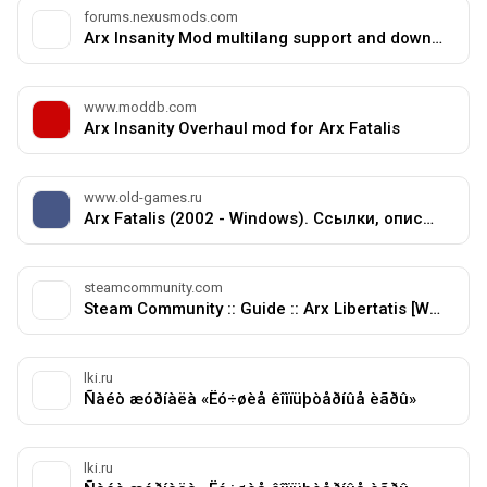
forums.nexusmods.com
Arx Insanity Mod multilang support and downloadable content - Articles
www.moddb.com
Arx Insanity Overhaul mod for Arx Fatalis
www.old-games.ru
Arx Fatalis (2002 - Windows). Ссылки, описание, обзоры, скриншоты, видеоролики на Old-Games.RU
steamcommunity.com
Steam Community :: Guide :: Arx Libertatis [Windows, Linux]
lki.ru
Ñàéò æóðíàëà «Ëó÷øèå êîìïüþòåðíûå èãðû»
lki.ru