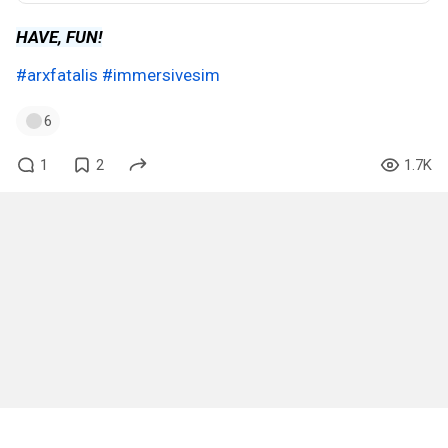
HAVE, FUN!
#arxfatalis
#immersivesim
6
1
2
1.7K