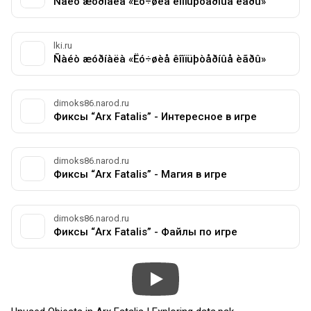
Ñàéò æóðíàëà «Ëó÷øèå êîìïüþòåðíûå èãðû»
lki.ru
Ñàéò æóðíàëà «Ëó÷øèå êîìïüþòåðíûå èãðû»
dimoks86.narod.ru
Фиксы “Arx Fatalis” - Интересное в игре
dimoks86.narod.ru
Фиксы “Arx Fatalis” - Магия в игре
dimoks86.narod.ru
Фиксы “Arx Fatalis” - Файлы по игре