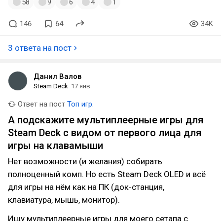
58
9
6
4
1
146
64
34K
3 ответа на пост
Данил Валов
Steam Deck
17 янв
Ответ на пост
Топ игр.
А подскажите мультиплеерные игры для
Steam Deck с видом от первого лица для
игры на клавамыши
Нет возможности (и желания) собирать
полноценный комп. Но есть Steam Deck OLED и всё
для игры на нём как на ПК (док-станция,
клавиатура, мышь, монитор).
Ищу мультиплеерные игры для моего сетапа с