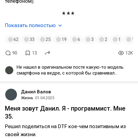
телефоном).
Показать полностью
62
33
25
19
6
3
2
1
1
90
13
12K
Не нашел в оригинальном посте какую-то модель
смартфона на ведре, с которой бы сравнивал
автор. Поэтому непонятно, откуда здесь взялся
седьмой айфон.
Данил Валов
Жизнь
01.04.2025
Меня зовут Данил. Я - программист. Мне
35.
Решил поделиться на DTF кое-чем позитивным из
своей жизни.