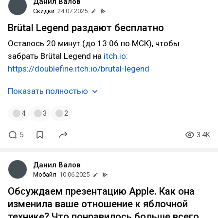
Данил Валов
Скидки
24.07.2025
Brütal Legend раздают бесплатно
Осталось 20 минут (до 13:06 по МСК), чтобы
забрать Brütal Legend на
itch.io
:
https://doublefine.itch.io/brutal-legend
Показать полностью
4
3
2
5
3.4K
Данил Валов
Мобайл
10.06.2025
Обсуждаем презентацию Apple. Как она
изменила ваше отношение к яблочной
технике? Что понравилось больше всего,