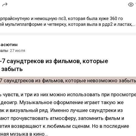
ерпрайснутную и немощную пс3, которая была хуже 360 го
ей мультиплатформе и четверку, которая выла в рдр2 и ластах,
а взлете. Но ругать бесшумную пятёрку за то, что она не
 на тумбочку для тв это топовая аналитика по всем канонам
Васютин
иалы
27 июля
7 саундтреков из фильмов, которые
 забыть
ь чувств, и три из них можно использовать при просмотр
идеоигр. Музыкальное оформление играет такую же
ак и визуальный ряд. Именно лучшие саундтреки из
ают прочувствовать атмосферу, запомнить фильм и
летия возвращают к любимым сценам. Но в последние
нная музыка в кино…