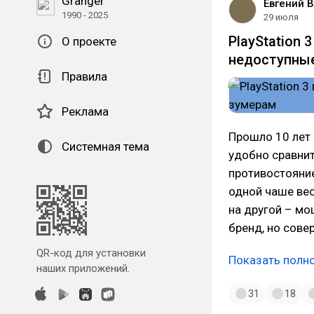
Granger
Евгений 
1990 - 2025
29 июля
PlayStation 
О проекте
недоступны
Правила
Реклама
Прошло 10 лет 
Системная тема
удобно сравнит
противостояние
одной чаше вес
на другой – мо
бренд, но сов
QR-код для установки
Показать полн
наших приложений.
31
18