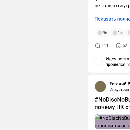
не только внут
Показать полн
96
15
111
52
Идея поста интересная, но: 1)
прошёлся. 2
быть, а не в лоб пихать. Да и все
идеологии 
узколобость
Евгений 
хотя бы что
Индустрия
#NoDiscNoBuy
почему ПК с