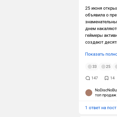
25 июня открыл
объявила о пре
знаменательны
днем накаляют
геймеры активн
создают десят
Показать полн
33
25
147
14
NoDiscNoBuy
топ продаж и куча ко
PS.
1 ответ на пост