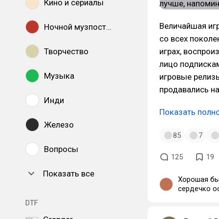
Кино и сериалы
Величайшая игр
Ночной музпостинг
со всех поколе
Творчество
играх, воспрои
лицо подпискам
Музыка
игровые релизы
продавались на
Инди
Показать полн
Железо
85
7
Вопросы
125
19
Показать все
Хорошая был
сердечко ос
DTF