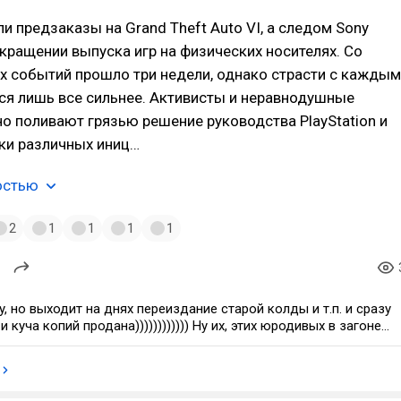
и предзаказы на Grand Theft Auto VI, а следом Sony
кращении выпуска игр на физических носителях. Со
х событий прошло три недели, однако страсти с каждым
ся лишь все сильнее. Активисты и неравнодушные
о поливают грязью решение руководства PlayStation и
ки различных иниц…
остью
2
1
1
1
1
, но выходит на днях переиздание старой колды и т.п. и сразу
пий продана)))))))))))) Ну их, этих юродивых в загоне