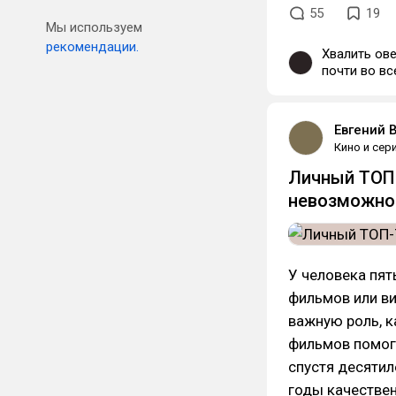
55
19
Мы используем
рекомендации.
Хвалить ов
почти во вс
как Боинг н
поместилась
дтф.
Евгений 
Кино и сер
Личный ТОП-
невозможно
У человека пят
фильмов или в
важную роль, к
фильмов помог
спустя десяти
годы качестве