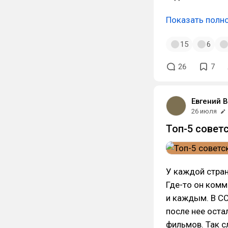
Показать полн
15
6
26
7
Евгений 
26 июля
Топ-5 совет
У каждой стран
Где-то он комм
и каждым. В СС
после нее ост
фильмов. Так с