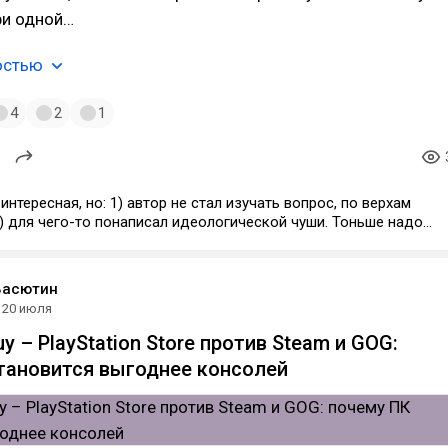
ри одной…
остью
4
2
1
 автор не стал изучать вопрос, по верхам
) для чего-то понаписал идеологической чуши. Тоньше надо
гда когда человек начинает сразу с
- лишь подписывается под своей зашоренностью и
ю. Хочешь в чем-то убедить читателя - делай это намеками
Васютин
-ли.
20 июля
 – PlayStation Store против Steam и GOG:
тановится выгоднее консолей