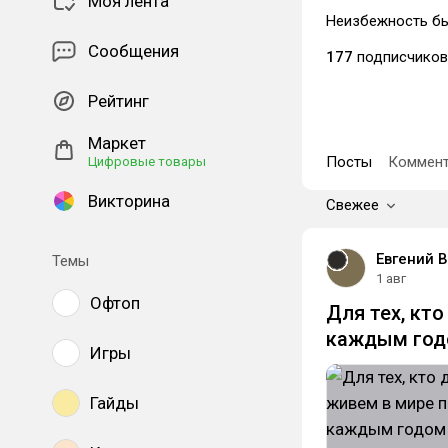
Моя лента
Неизбежность б
Сообщения
177
подписчиков
Рейтинг
Маркет
Посты
Коммент
Цифровые товары
Викторина
Свежее
Евгений 
Темы
1 авг
Офтоп
Для тех, кто
каждым годо
Игры
Гайды