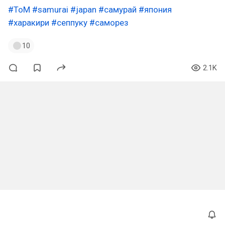
#ToM
#samurai
#japan
#самурай
#япония
#харакири
#сеппуку
#саморез
10
2.1K