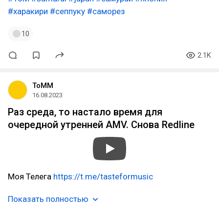
#харакири
#сеппуку
#саморез
10
2.1K
ToMM
16.08.2023
Раз среда, то настало время для
очередной утренней AMV. Снова Redline
Моя Телега
https://t.me/tasteformusic
Показать полностью