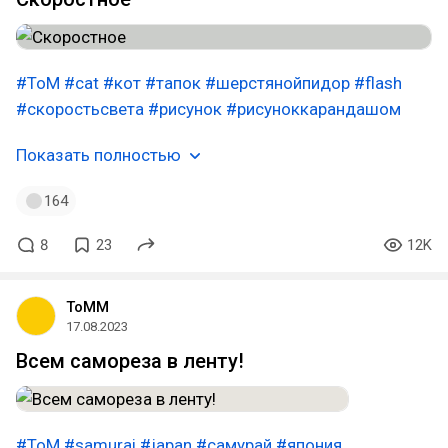
#ToM
#cat
#кот
#тапок
#шерстянойпидор
#flash
#скоростьсвета
#рисунок
#рисуноккарандашом
Показать полностью
164
8
23
12K
ToMM
17.08.2023
Всем самореза в ленту!
#ToM
#samurai
#japan
#самурай
#япония