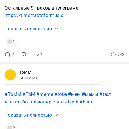
Остальные 9 треков в телеграме
https://t.me/tasteformusic
Показать полностью
1
2
1
742
ToMM
14.09.2023
#ToMM
#ToM
#meme
#joke
#мем
#мемы
#text
#текст
#картинка
#picture
#bash
#баш
Показать полностью
2