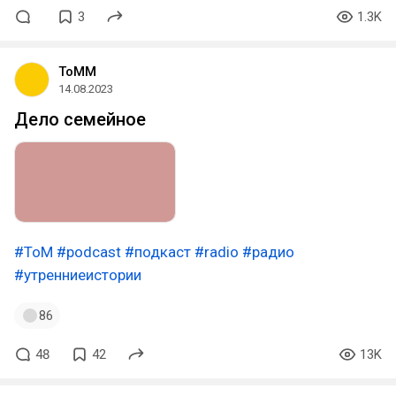
3
1.3K
ToMM
14.08.2023
Дело семейное
#ToM
#podcast
#подкаст
#radio
#радио
#утренниеистории
86
48
42
13K