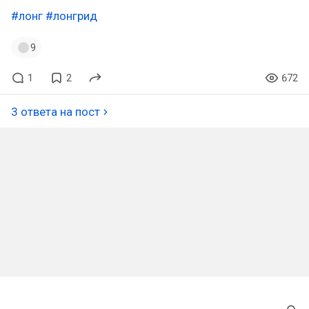
#лонг
#лонгрид
9
1
2
672
3 ответа на пост