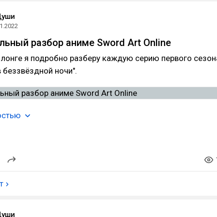
Души
1.2022
ьный разбор аниме Sword Art Online
 лонге я подробно разберу каждую серию первого сезон
в беззвёздной ночи".
остью
т
Души