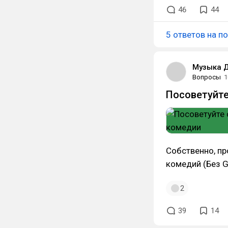
46
44
5 ответов на п
Музыка 
Вопросы
1
Посоветуйт
Собственно, пр
комедий (Без G
2
39
14