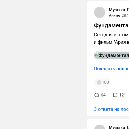
Музыка 
Аниме
28.1
Фундаментал
Сегодня в этом
и фильм "Ария 
Показать полн
100
64
121
3 ответа на пос
Музыка 