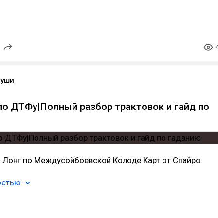
Души
по ДТФу|Полный разбор трактовок и гайд по
Лонг по Междусойбоевской Колоде Карт от Спайро
остью