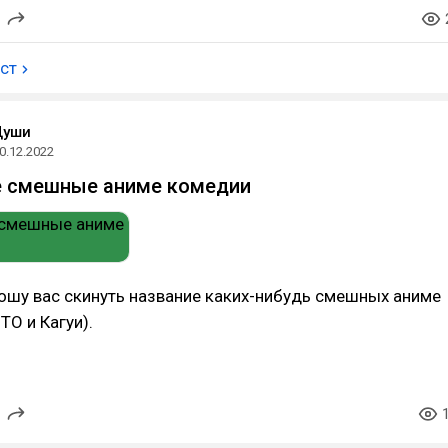
ост
Души
0.12.2022
е смешные аниме комедии
ошу вас скинуть название каких-нибудь смешных аниме
TO и Кагуи).