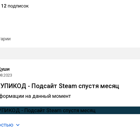
112
подписок
арии
Души
08.2023
УПИКОД - Подсайт Steam спустя месяц
нформации на данный момент
остью