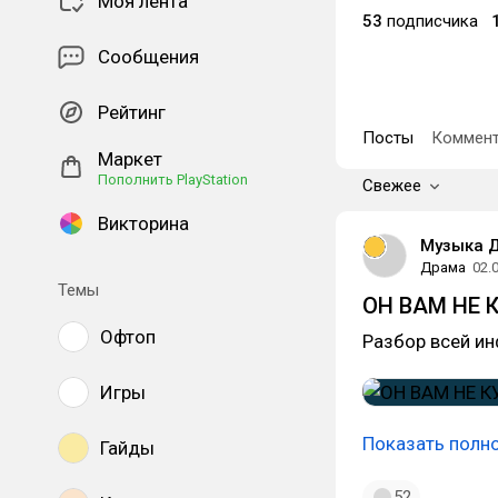
Моя лента
53
подписчика
Сообщения
Рейтинг
Посты
Коммент
Маркет
Пополнить PlayStation
Свежее
Викторина
Музыка 
Драма
02.
Темы
ОН ВАМ НЕ К
Офтоп
Разбор всей и
Игры
Показать полн
Гайды
52