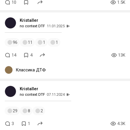
10
1.5K
Kristaller
no context DTF
11.01.2025
96
11
1
1
14
4
13K
Классика ДТФ
Kristaller
no context DTF
07.11.2024
29
8
2
3
1
4.3K