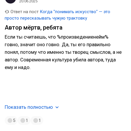
20.06.2025
Ответ на пост
Когда "понимать искусство" — это
просто пересказывать чужую трактовку
Автор мёртв, ребята
Если ты считаешь, что %произведениенейм%
говно, значит оно говно. Да, ты его правильно
понял, потому что именно ты творец смыслов, а не
автор. Современная культура убила автора, туда
ему и надо.
Проблема в том, что из этого следует то, что
остальные тоже правы в трактовке, даже если она
прямо противоположна вашей.
Показать полностью
5
1
1