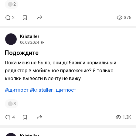
2
2
375
Kristaller
06.08.2024
Подождите
Пока меня не было, они добавили нормальный
редактор в мобильное приложение? Я только
кнопки вывести в ленту не вижу.
#щитпост
#kristaller_щитпост
3
4
1.3K