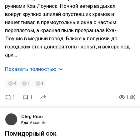
руинами Кха-Лоуниса. Ночной ветер вздыхал
вокруг хрупких шпилей опустевших храмов и
нашептывал в прямоугольные окна с частым
переплетом, а красная пыль превращала Кха-
Лоунис в медный город. Ближе к полуночи до
городских стен донесся топот копыт, и вскоре под
арк…
Показать полностью
4
1
1
1
1
1.6K
Oleg Rico
Еда
6 мая
Помидорный сок