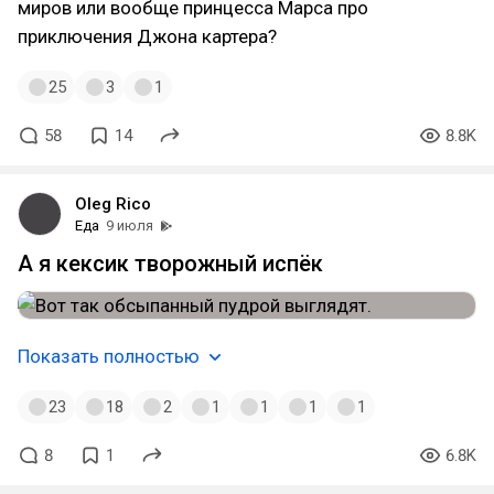
миров или вообще принцесса Марса про
приключения Джона картера?
25
3
1
58
14
8.8K
Oleg Rico
Еда
9 июля
А я кексик творожный испёк
Показать полностью
23
18
2
1
1
1
1
8
1
6.8K