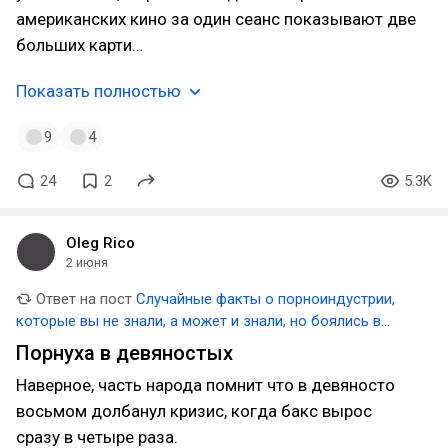
американских кино за один сеанс показывают две
больших карти…
Показать полностью
9
4
24
2
5.3K
Oleg Rico
2 июня
Ответ на пост
Случайные факты о порноиндустрии,
которые вы не знали, а может и знали, но боялись в
этом признаться
Порнуха в девяностых
Наверное, часть народа помнит что в девяносто
восьмом долбанул кризис, когда бакс вырос
сразу в четыре раза.