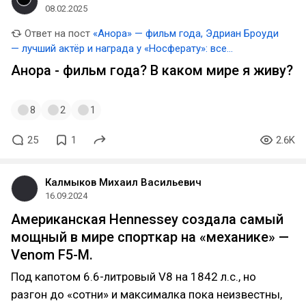
08.02.2025
Ответ на пост
«Анора» — фильм года, Эдриан Броуди
— лучший актёр и награда у «Носферату»: все
победители премии Critics Choice Awards 2025
Анора - фильм года? В каком мире я живу?
8
2
1
25
1
2.6K
Калмыков Михаил Васильевич
16.09.2024
Американская Hennessey создала самый
мощный в мире спорткар на «механике» —
Venom F5-M.
Под капотом 6.6-литровый V8 на 1842 л.с., но
разгон до «сотни» и максималка пока неизвестны,