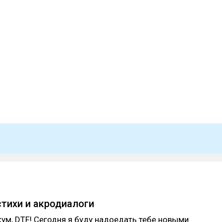
о
тихи и акродиалоги
ум, DTF! Сегодня я буду надоедать тебе новыми