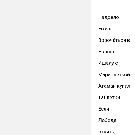
Надоело
Егозе
Ворочáться в
Навозé.
Ишаку с
Марионеткой
Атаман купил
Таблетки.
Если
Лебедя
отнять,