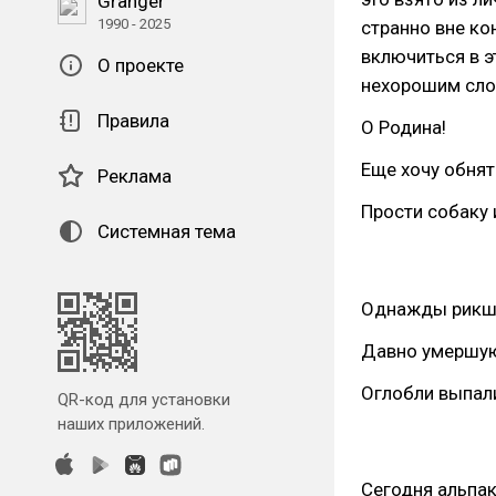
Granger
1990 - 2025
странно вне ко
включиться в э
О проекте
нехорошим слов
Правила
О Родина!
Еще хочу обнят
Реклама
Прости собаку и
Системная тема
Однажды рикша
Давно умершую.
Оглобли выпали
QR-код для установки
наших приложений.
Сегодня альпак