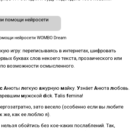
помощи нейросети WOMBO Dream
кую игру: переписываясь в интернетах, шифровать
рвых буквах слов некоего текста, прозаического или
, по возможности осмысленного.
с
А
нюты
л
егкую
а
журную
м
айку.
У
знáет
А
нюта
л
юбовь.
таревшим
м
ужской
d
ick.
T
alis
f
emina!
ергозатратно, зато весело (особенно если вы любите
к же, как ее люблю я).
т нельзя обойтись без кое-каких послаблений. Так,