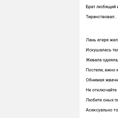
Брат любящий 
Тиранствовал...
Лань егеря жел
Искушалась те
Жевала одеяла
Постели, ажно 
Обнимая жвачн
Не отключайте 
Любите оных п
Асексуально то