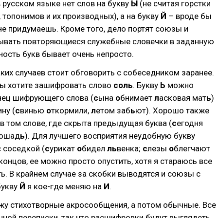
в русском языке нет слов на букву
Ы
(не считая горстки
 топонимов и их производных), а на букву
Й
– вроде бы
 не придумаешь. Кроме того, дело портят союзы и
сывать повторяющиеся служебные словечки в заданную
ость букв бывает очень непросто.
ких случаев стоит обговорить с собеседником заранее.
вы хотите зашифровать слово
соль
. Букву
Ь
можно
онец шифрующего слова (
с
ына
о
бнимает
л
асковая мат
ь
)
ну (
с
винью
о
ткормили,
л
етом заб
ь
ют). Хорошо также
 в том слове, где скрыта предыдущая буква (
с
егодня
ошад
ь
). Для лучшего восприятия неудобную букву
 соседкой (
с
урикат
о
бидел
ль
венка;
с
лезы
о
блегчают
 концов, ее можно просто опустить, хотя я стараюсь все
ть. В крайнем случае за скобки выводятся и союзы с
букву
Й
я кое-где меняю на
И
.
жу стихотворные акросообщения, а потом обычные. Все
ичной переписки, так что расшифровки будут выглядеть