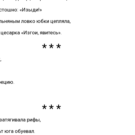
стошно: «Изыди!»
льняным ловко юбки цепляла,
 цесарка «Изгои, явитесь».
,
рецию.
затягивала рифы,
т юга обуевал.