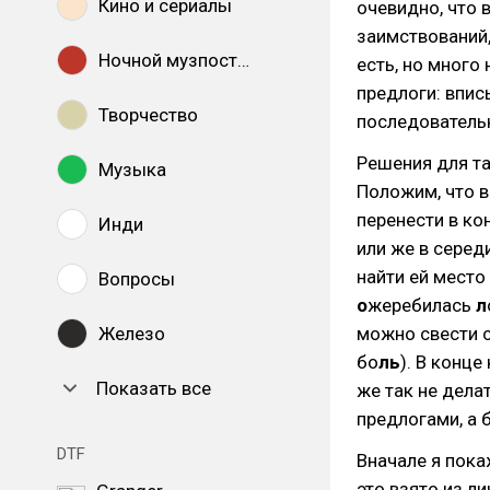
Кино и сериалы
очевидно, что 
заимствований,
Ночной музпостинг
есть, но много
предлоги: впи
Творчество
последовательн
Решения для та
Музыка
Положим, что 
перенести в к
Инди
или же в середи
найти ей место
Вопросы
о
жеребилась
л
Железо
можно свести с
бо
ль
). В конце
Показать все
же так не дела
предлогами, а 
DTF
Вначале я пока
это взято из л