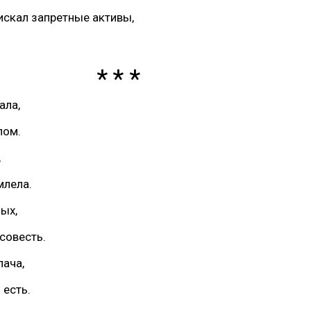
искал запретные активы,
ала,
лом.
,
млела.
ых,
совесть.
лача,
 есть.