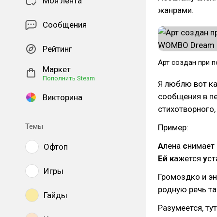
Моя лента
жанрами.
Сообщения
Рейтинг
Арт создан при 
Маркет
Пополнить Steam
Я люблю вот ка
сообщения в пе
Викторина
стихотворного
Темы
Пример:
А
лена
с
нимает
Офтоп
Ей
к
ажется
у
с
Игры
Громоздко и эн
родную речь та
Гайды
Разумеется, ту