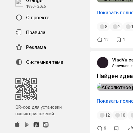
Granger
1990 - 2025
Показать полн
О проекте
8
2
Правила
12
1
Реклама
VladVulc
Системная тема
Snowrunner
Найден идеа
Показать полн
QR-код для установки
наших приложений.
12
10
9