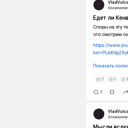
VladVulc
Snowrunner
Едет ли Кен
Споры на эту т
что смотрим с
https://www.you
list=PLkXHp2X
Показать полн
7
1
9
VladVulc
Snowrunner
Мысли вслух