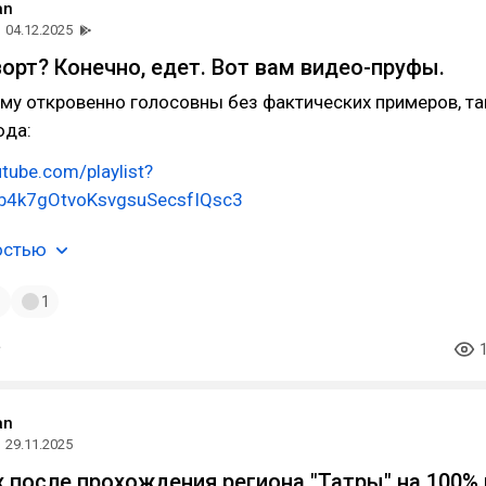
an
04.12.2025
ворт? Конечно, едет. Вот вам видео-пруфы.
ему откровенно голосовны без фактических примеров, та
юда:
tube.com/playlist?
yb4k7gOtvoKsvgsuSecsfIQsc3
остью
1
1
an
29.11.2025
 после прохождения региона "Татры" на 100% 