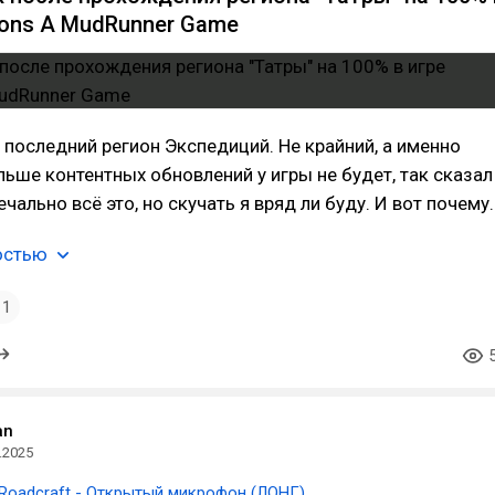
tions A MudRunner Game
 последний регион Экспедиций. Не крайний, а именно
льше контентных обновлений у игры не будет, так сказал
чально всё это, но скучать я вряд ли буду. И вот почему.
остью
1
an
.2025
Roadcraft - Открытый микрофон (ЛОНГ)