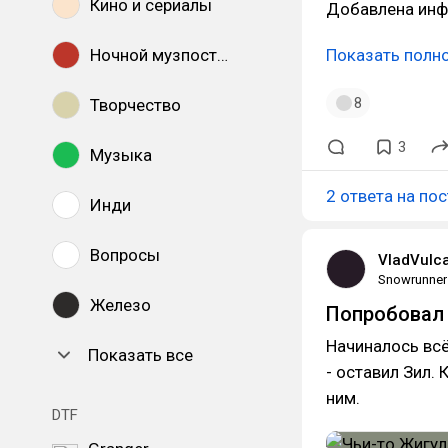
Кино и сериалы
Добавлена инф
Ночной музпостинг
Показать полн
8
Творчество
3
Музыка
2 ответа на пос
Инди
Вопросы
VladVulc
Snowrunner
Железо
Попробовал 
Начиналось всё
Показать все
- оставил Зил.
ним.
DTF