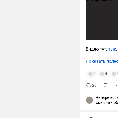
Видео тут:
тык
.
Показать полн
9
4
23
Четыре вср
смысла - об
сказать-то 