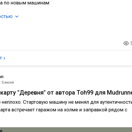
а по новым машинам:
остью
т
an
5 июня
карту "Деревня" от автора Toh99 для Mudrunne
 неплохо. Стартовую машину не менял для аутентичност
 Карта встречает гаражом на холме и заправкой рядом с