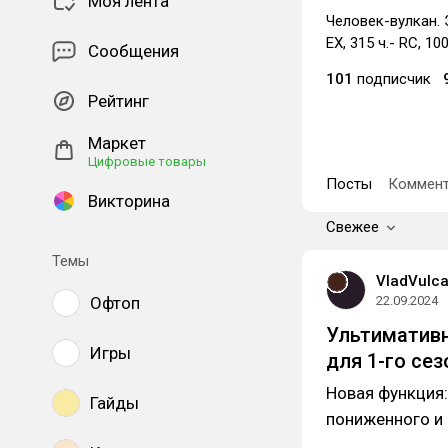
Моя лента
Человек-вулкан. Э
EX, 315 ч.- RC, 1
Сообщения
101
подписчик
Рейтинг
Маркет
Цифровые товары
Посты
Коммент
Викторина
Свежее
Темы
VladVulc
Офтоп
22.09.2024
Ультимативн
Игры
для 1-го сез
Новая функция
Гайды
пониженного и 