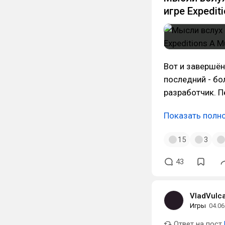
игре Expedi
Вот и завершён
последний - бо
разработчик. Пе
Показать полн
15
3
43
VladVulc
Игры
04.06
Ответ на пост