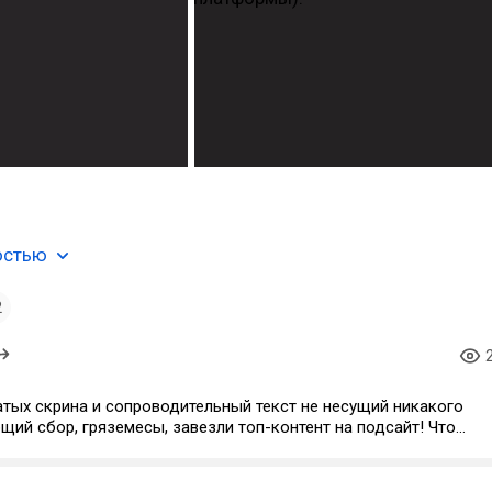
остью
2
атых скрина и сопроводительный текст не несущий никакого
щий сбор, гряземесы, завезли топ-контент на подсайт! Что
хотел?