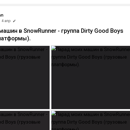
an
4 апр
ашин в SnowRunner - группа Dirty Good Boys
латформы).