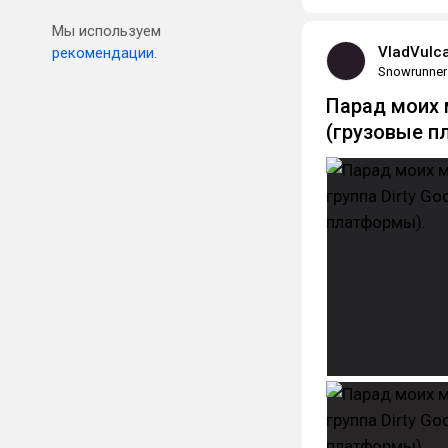
Мы используем
VladVulc
рекомендации.
Snowrunner
Парад моих м
(грузовые п