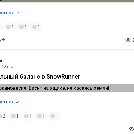
остью
1
1
1
1
an
10 апр
льный баланс в SnowRunner
остью
2
1
1
1
1