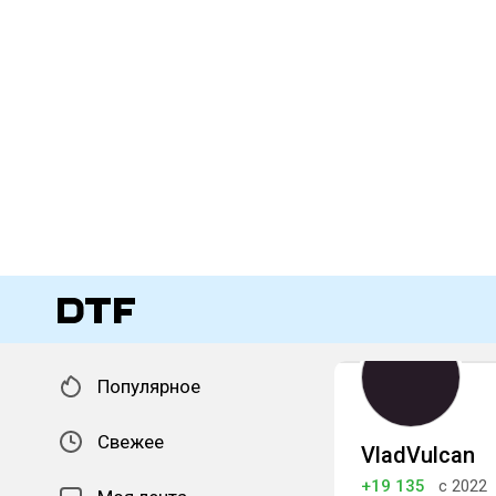
Популярное
Свежее
VladVulcan
+19 135
с 2022