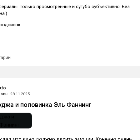
сериалы. Только просмотренные и сугубо субъективно. Без
на.)
подписок
арии
kto
иалы
28.11.2025
джа и половинка Эль Фаннинг
ждал, что кино должно дарить эмоции. Конечно очень