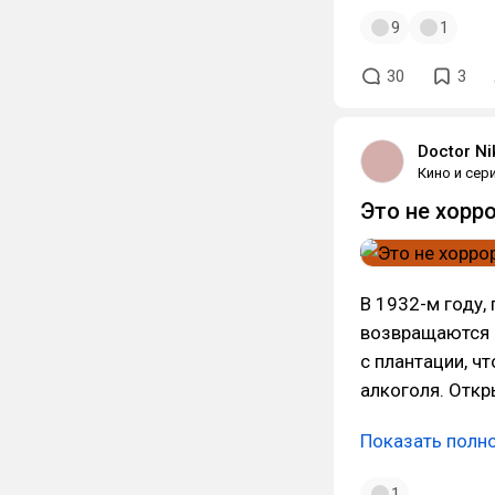
9
1
30
3
Doctor Ni
Кино и сер
Это не хорро
В 1932-м году,
возвращаются в
с плантации, ч
алкоголя. Отк
Показать полн
1