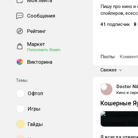
Моя лента
Пишу про кино и 
спойлеров, есесс
Сообщения
41
подписчик
8
Рейтинг
Маркет
Пополнить Steam
Посты
Коммент
Викторина
Свежее
Темы
Doctor Ni
Офтоп
Кино и сер
Кошерные Яу
Игры
Гайды
Я всегда утвер