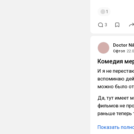
1
3
Doctor Ni
Офтоп
22.
Комедия ме
И я не переста
вспоминаю дей
можно было от
Да, тут имеет 
фильмов не пр
раньше теперь 
Показать полн