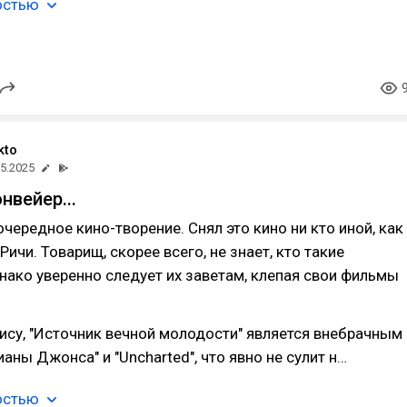
остью
kto
05.2025
нвейер...
очередное кино-творение. Снял это кино ни кто иной, как
Ричи. Товарищ, скорее всего, не знает, кто такие
нако уверенно следует их заветам, клепая свои фильмы
ису, "Источник вечной молодости" является внебрачным
аны Джонса" и "Uncharted", что явно не сулит н…
остью