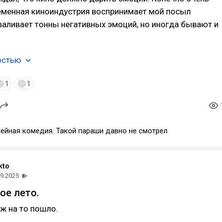
ременная киноиндустрия воспринимает мой посыл
валивает тонны негативных эмоций, но иногда бывают и
остью
1
1
мейная комедия. Такой параши давно не смотрел
kto
09.2025
ое лето.
уж на то пошло.