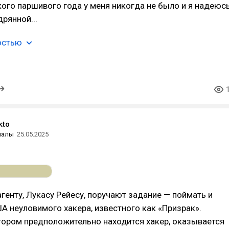
акого паршивого года у меня никогда не было и я надеюсь
рянной...
остью
kto
иалы
25.05.2025
енту, Лукасу Рейесу, поручают задание — поймать и
А неуловимого хакера, известного как «Призрак».
тором предположительно находится хакер, оказывается