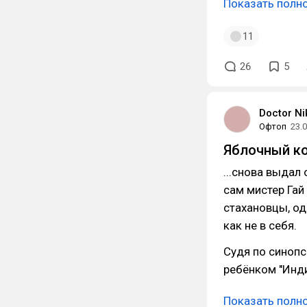
Показать полн
11
26
5
Doctor Ni
Офтоп
23.
Яблочный ко
...снова выдал 
сам мистер Гай 
стахановцы, од
как не в себя.
Судя по синопс
ребёнком "Инди
Показать полн