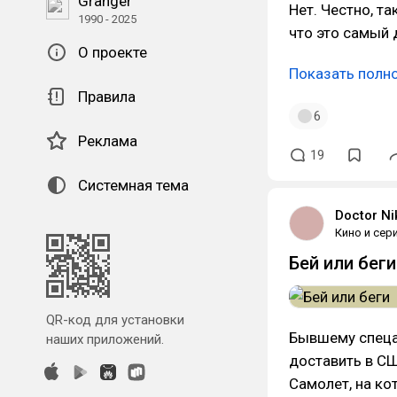
Granger
Нет. Честно, т
1990 - 2025
что это самый д
О проекте
Показать полн
Правила
6
Реклама
19
Системная тема
Doctor Ni
Кино и сер
Бей или беги
QR-код для установки
Бывшему спецаг
наших приложений.
доставить в СШ
Самолет, на ко