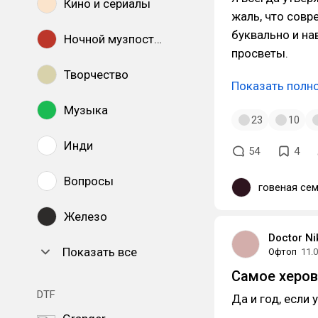
Кино и сериалы
жаль, что сов
буквально и на
Ночной музпостинг
просветы.
Творчество
Показать полн
Музыка
23
10
Инди
54
4
Вопросы
говеная се
Железо
Doctor Ni
Показать все
Офтоп
11.
Самое херов
DTF
Да и год, если 