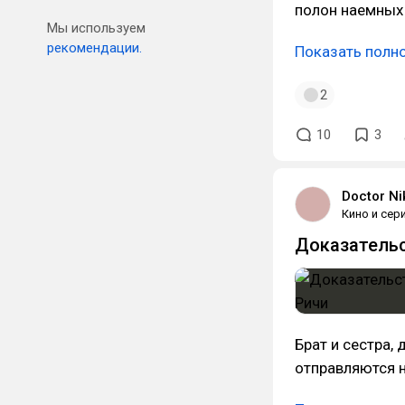
полон наемных 
Мы используем
рекомендации.
Показать полн
2
10
3
Doctor Ni
Кино и сер
Доказательс
Брат и сестра,
отправляются н