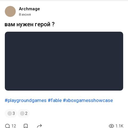
Archmage
8 июня
вам нужен герой ?
#playgroundgames
#fable
#xboxgamesshowcase
3
2
12
1.1K