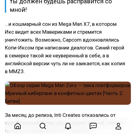
ты должен будешь расправится со
мной!
...и кошмарный сон из Mega Man X7, в котором
Икс видит всех Мавериками и стремится
уничтожить. Возможно, Capcom вдохновлялись
Копи-Иксом при написании диалогов. Синий герой
в семерке такой же неуверенный в себе, а в
английской версии чуть ли не заикается, как копия
в MMZ3.
За месяц до релиза, Inti Creates отказались от
судьбоносной битвы двух лучших друзей, так что
пришлось расправляться с наивной и