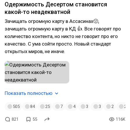
Одержимость Десертом становится
какой-то неадекватной
Зачищать огромную карту в Ассасинах🤢,
зачищать огромную карту в КД 👍. Все говорят про
количество контента, но никто не говорит про его
качество. С ума сойти просто. Новый стандарт
открытых миров, не иначе.
Показать полностью
505
84
25
7
4
3
3
2
2
821
55
116K