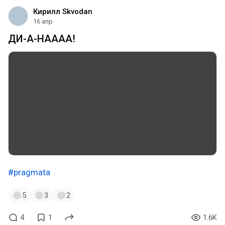
Кирилл Skvodan
16 апр
ДИ-А-НАААА!
#pragmata
5
3
2
4
1
1.6K