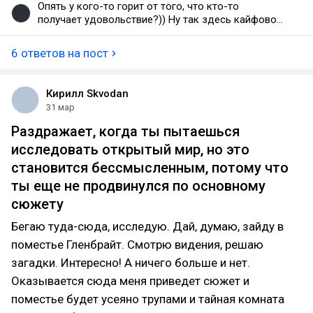
Опять у кого-то горит от того, что кто-то
получает удовольствие?)) Ну так здесь кайфово
всё сделанно, разнообразно. Я не люблю
головоломки внезапные, а тут в кайф. И все
6 ответов на пост
разные. И так со всем эксплорингом. В отсосине
хоть зачистка это уже "фишка" серии, но сделанно
отвратно и однообразно. Зельда просто агуша
Кирилл Skvodan
гейминг, абсолютно невнятный, для меня. Вообще
31 мар
сравниваешь холодное с твёрдым. Особенно
неуместно сравнение с ф4.
Раздражает, когда ты пытаешься
исследовать открытый мир, но это
становится бессмысленным, потому что
ты еще не продвинулся по основному
сюжету
Бегаю туда-сюда, исследую. Дай, думаю, зайду в
поместье Гленбрайт. Смотрю видения, решаю
загадки. Интересно! А ничего больше и нет.
Оказывается сюда меня приведет сюжет и
поместье будет усеяно трупами и тайная комната