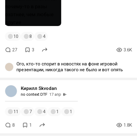
10
8
4
27
3
3.6K
Ого, кто-то спорит в новостях на фоне игровой
презентации, никогда такого не было и вот опять
Кирилл Skvodan
no context DTF
17 апр
11
7
4
1
1
8
1
1.8K