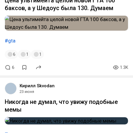
Цена ультимейта целой новой ГТА 100
баксов, а у Шедоус была 130. Думаем
#gta
6
1
1
6
1.3K
Кирилл Skvodan
23 июня
Никогда не думал, что увижу подобные
мемы