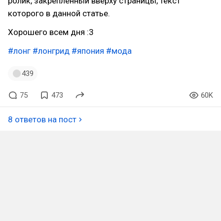
ролик, закрепленный вверху страницы, текст
которого в данной статье.
Хорошего всем дня :3
#лонг
#лонгрид
#япония
#мода
439
75
473
60K
8 ответов на пост