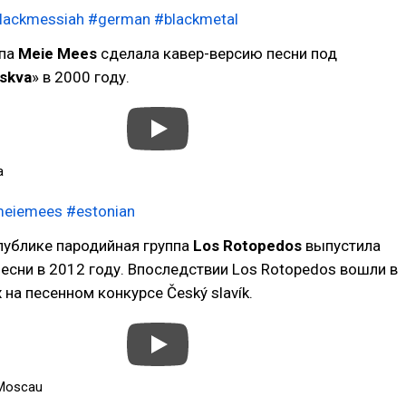
lackmessiah
#german
#blackmetal
ппа
Meie Mees
сделала кавер-версию песни под
skva
» в 2000 году.
a
eiemees
#estonian
публике пародийная группа
Los Rotopedos
выпустила
есни в 2012 году. Впоследствии Los Rotopedos вошли в
 на песенном конкурсе Český slavík.
 Moscau