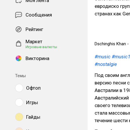
Моя лента
евродиско гру
странах как Ge
Сообщения
Рейтинг
Маркет
Dschinghis Khan -
Игровые валюты
#music
#music
Викторина
#nostalgie
Под своим анг
Темы
версию песни с
Офтоп
Австралии в 19
Австралийский 
Игры
своего телеви
стала массовым
Гайды
течение шести 