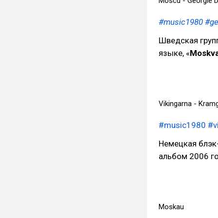
Moscú - Georgie 
#music1980
#ge
Шведская груп
языке, «
Moskv
Vikingarna - Kram
#music1980
#v
Немецкая блэк
альбом 2006 го
Moskau