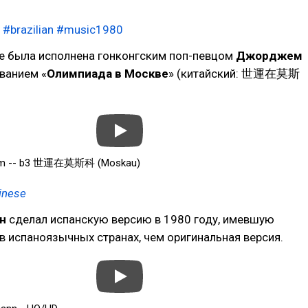
#brazilian
#music1980
же была исполнена гонконгским поп-певцом
Джорджем
ванием «
Олимпиада в Москве
» (китайский: 世運在莫斯
m -- b3 世運在莫斯科 (Moskau)
inese
н
сделал испанскую версию в 1980 году, имевшую
в испаноязычных странах, чем оригинальная версия.