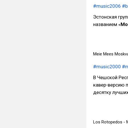
#music2006
#b
Эстонская гру
названием «
Mo
Meie Mees Moskv
#music2000
#m
В Чешской Рес
кавер-версию п
десятку лучших
Los Rotopedos -