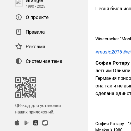
Granger
1990 - 2025
Песня была ис
О проекте
Правила
Wisecräcker "Moska
Реклама
#music2015
#wi
Системная тема
София Ротару
летним Олимпий
Германия присо
она так и не в
сделана единст
QR-код для установки
наших приложений.
София Ротару - "
Moskau) 1980