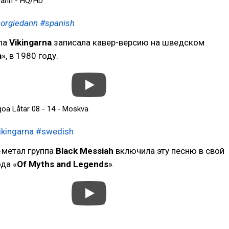
Dann - HQ/HD
orgiedann
#spanish
па
Vikingarna
записала кавер-версию на шведском
a
», в 1980 году.
goa Låtar 08 - 14 - Moskva
ikingarna
#swedish
-метал группа
Black Messiah
включила эту песню в свой
да «
Of Myths and Legends
».