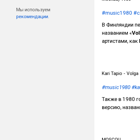
Мы используем
#music1980
#с
рекомендации.
В Финляндии п
названием «
Vo
артистами, как
Kari Tapio - Volga
#music1980
#ka
Также в 1980 
версию, назван
MOSCOU