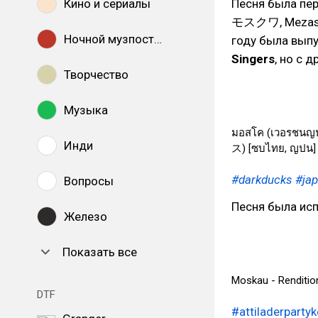
Кино и сериалы
Песня была пер
モスクワ, Mezase
Ночной музпостинг
году была вып
Singers
, но с 
Творчество
Музыка
มอสโค (เวอรชนญ
Инди
ス) [ซบไทย, ญปน]
#darkducks
#ja
Вопросы
Песня была ис
Железо
Показать все
Moskau - Rendition
DTF
#attiladerparty