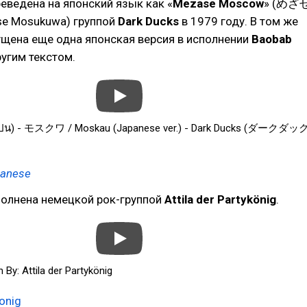
еведена на японский язык как «
Mezase Moscow
» (めざ
 Mosukuwa) группой
Dark Ducks
в 1979 году. В том же
ущена еще одна японская версия в исполнении
Baobab
другим текстом.
ปน) - モスクワ / Moskau (Japanese ver.) - Dark Ducks (ダークダッ
panese
полнена немецкой рок-группой
Attila der Partykönig
.
 By: Attila der Partykönig
konig