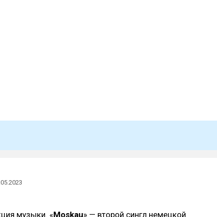
.05.2023
ция музыки. «
Moskau
» — второй сингл немецкой