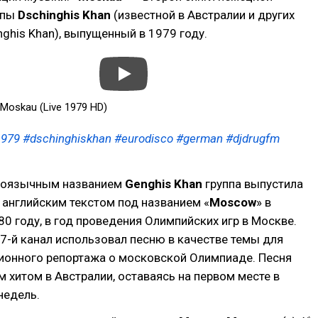
ппы
Dschinghis Khan
(известной в Австралии и других
nghis Khan), выпущенный в 1979 году.
 Moskau (Live 1979 HD)
1979
#dschinghiskhan
#eurodisco
#german
#djdrugfm
лоязычным названием
Genghis Khan
группа выпустила
 английским текстом под названием «
Moscow
» в
80 году, в год проведения Олимпийских игр в Москве.
7-й канал использовал песню в качестве темы для
зионного репортажа о московской Олимпиаде. Песня
 хитом в Австралии, оставаясь на первом месте в
недель.