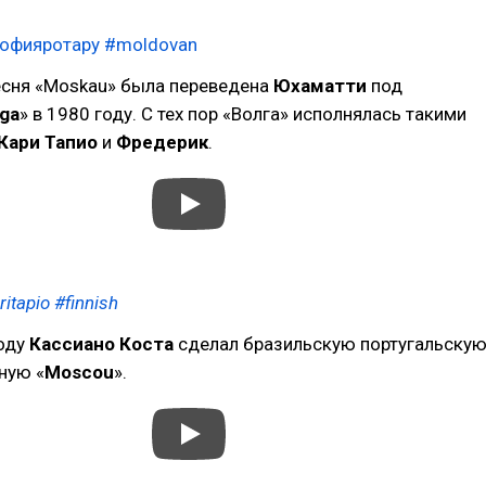
офияротару
#moldovan
есня «Moskau» была переведена
Юхаматти
под
lga
» в 1980 году. С тех пор «Волга» исполнялась такими
Кари Тапио
и
Фредерик
.
ritapio
#finnish
году
Кассиано Коста
сделал бразильскую португальску
ную «
Moscou
».