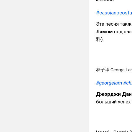
#cassianocosta
Эта песня так
Ламом
под наз
科).
林子祥 George La
#georgelam
#ch
Джорджи Дан
больший успех 