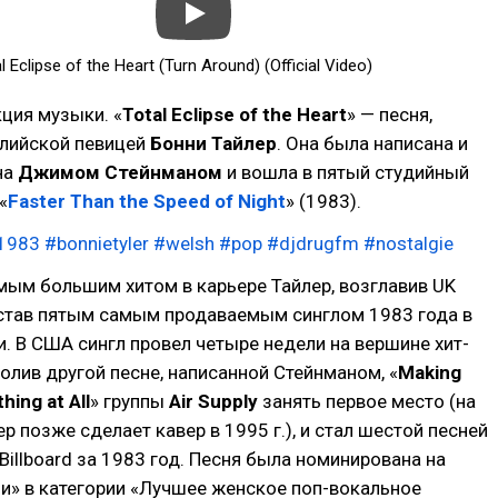
l Eclipse of the Heart (Turn Around) (Official Video)
ция музыки. «
Total Eclipse of the Heart
» — песня,
ллийской певицей
Бонни Тайлер
. Она была написана и
на
Джимом Стейнманом
и вошла в пятый студийный
«
Faster Than the Speed of Night
» (1983).
1983
#bonnietyler
#welsh
#pop
#djdrugfm
#nostalgie
мым большим хитом в карьере Тайлер, возглавив UK
и став пятым самым продаваемым синглом 1983 года в
. В США сингл провел четыре недели на вершине хит-
волив другой песне, написанной Стейнманом, «
Making
hing at All
» группы
Air Supply
занять первое место (на
р позже сделает кавер в 1995 г.), и стал шестой песней
 Billboard за 1983 год. Песня была номинирована на
и» в категории «Лучшее женское поп-вокальное