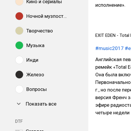
Кино и сериалы
исполнение».
Ночной музпостинг
Творчество
EXIT EDEN - Total 
Музыка
#music2017
#e
Английская пе
Инди
ремейк «Total E
Железо
Она была вклю
Первоначально 
Вопросы
г., но после пе
версия Френч за
Показать все
эфире радиоста
четыре недели 
DTF