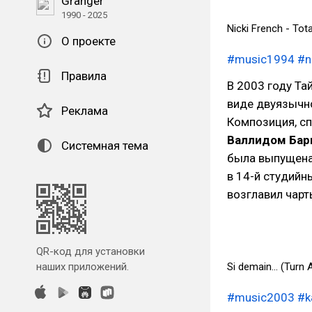
Granger
1990 - 2025
Nicki French - Tota
О проекте
#music1994
#n
Правила
В 2003 году Тай
виде двуязычн
Реклама
Композиция, с
Валлидом Бар
Системная тема
была выпущена 
в 14-й студийн
возглавил чарт
QR-код для установки
наших приложений.
Si demain... (Turn 
#music2003
#k