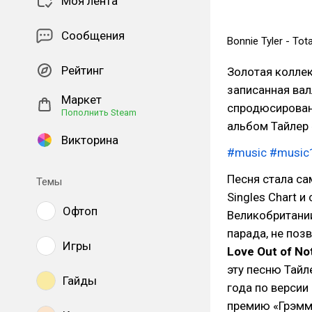
Моя лента
Сообщения
Bonnie Tyler - Tota
Рейтинг
Золотая коллек
записанная ва
Маркет
спродюсирова
Пополнить Steam
альбом Тайлер 
Викторина
#music
#music
Песня стала са
Темы
Singles Chart 
Офтоп
Великобритании
парада, не поз
Игры
Love Out of Not
эту песню Тайле
Гайды
года по версии
премию «Грэмм