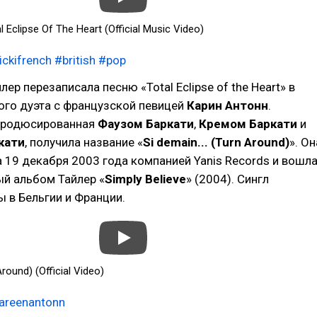
l Eclipse Of The Heart (Official Music Video)
ickifrench
#british
#pop
лер перезаписала песню «Total Eclipse of the Heart» в
ого дуэта с французской певицей
Карин Антонн
.
продюсированная
Фаузом Баркати
,
Кремом Баркати
и
кати
, получила название «
Si demain... (Turn Around)
». Он
19 декабря 2003 года компанией Yanis Records и вошл
ый альбом Тайлер «
Simply Believe
» (2004). Сингл
ы в Бельгии и Франции.
Around) (Official Video)
areenantonn