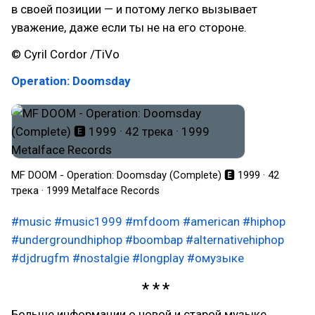
в своей позиции — и потому легко вызывает
уважение, даже если ты не на его стороне.
© Cyril Cordor /TiVo
Operation: Doomsday
MF DOOM - Operation: Doomsday (Complete) 🅴 1999 · 42
трека · 1999 Metalface Records
#music
#music1999
#mfdoom
#american
#hiphop
#undergroundhiphop
#boombap
#alternativehiphop
#djdrugfm
#nostalgie
#longplay
#омузыке
Больше информации о новой и старой музыке