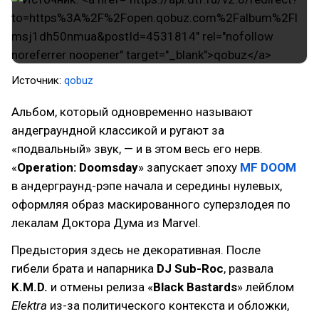
Источник:
qobuz
Альбом, который одновременно называют
андеграундной классикой и ругают за
«подвальный» звук, — и в этом весь его нерв.
«
Operation: Doomsday
» запускает эпоху
MF DOOM
в андерграунд-рэпе начала и середины нулевых,
оформляя образ маскированного суперзлодея по
лекалам Доктора Дума из Marvel.
Предыстория здесь не декоративная. После
гибели брата и напарника
DJ Sub-Roc
, развала
K.M.D.
и отмены релиза «
Black Bastards
» лейблом
Elektra
из-за политического контекста и обложки,