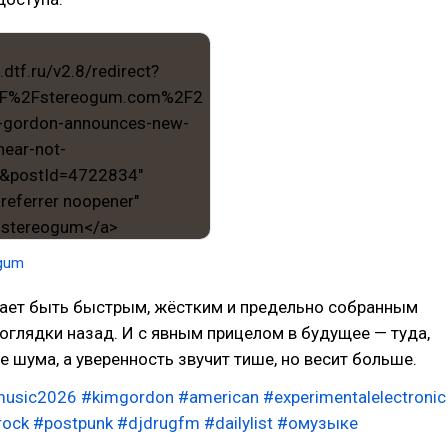
gum
ает быть быстрым, жёстким и предельно собранным
оглядки назад. И с явным прицелом в будущее — туда,
е шума, а уверенность звучит тише, но весит больше.
usic2026
#kimgordon
#american
#experimentalelectronic
rock
#postpunk
#djdrugfm
#dailylist
#омузыке