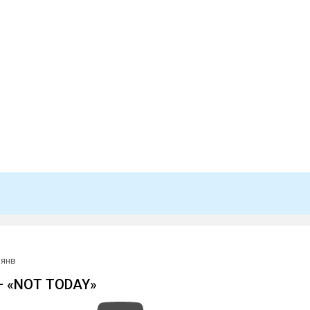
 янв
— «NOT TODAY»