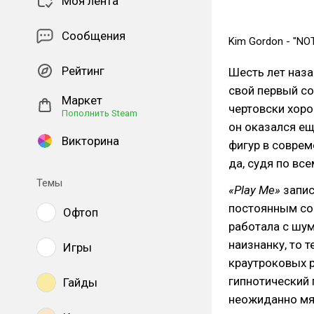
Моя лента
Сообщения
Kim Gordon - "NOT
Рейтинг
Шесть лет наз
свой первый с
Маркет
чертовски хоро
Пополнить Steam
он оказался ещ
Викторина
фигур в соврем
да, судя по все
Темы
«Play Me»
запис
постоянным со
Офтоп
работала с шум
наизнанку, то 
Игры
краутроковых р
гипнотический 
Гайды
неожиданно мя