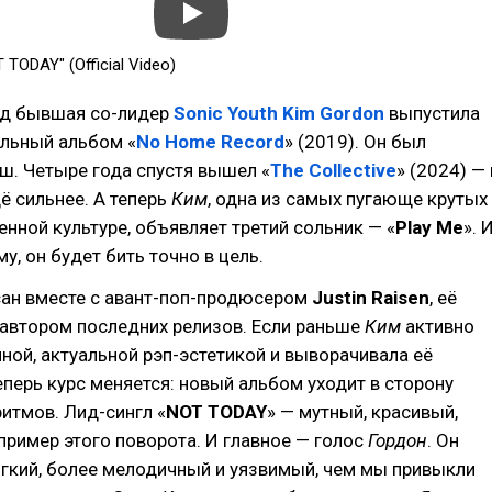
 TODAY" (Official Video)
ад бывшая со-лидер
Sonic Youth
Kim Gordon
выпустила
ольный альбом «
No Home Record
» (2019). Он был
ш. Четыре года спустя вышел «
The Collective
» (2024) — 
ё сильнее. А теперь
Ким
, одна из самых пугающе крутых
енной культуре, объявляет третий сольник — «
Play Me
». 
му, он будет бить точно в цель.
ан вместе с авант-поп-продюсером
Justin Raisen
, её
автором последних релизов. Если раньше
Ким
активно
ной, актуальной рэп-эстетикой и выворачивала её
теперь курс меняется: новый альбом уходит в сторону
итмов. Лид-сингл «
NOT TODAY
» — мутный, красивый,
пример этого поворота. И главное — голос
Гордон
. Он
гкий, более мелодичный и уязвимый, чем мы привыкли