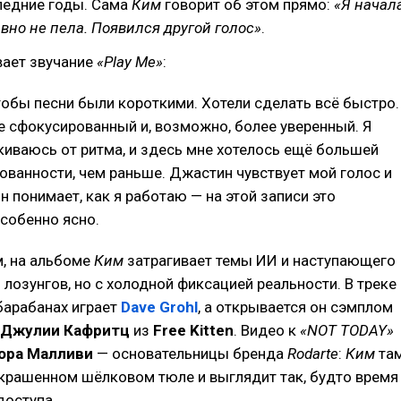
ледние годы. Сама
Ким
говорит об этом прямо:
«Я начал
авно не пела. Появился другой голос»
.
вает звучание
«Play Me»
:
тобы песни были короткими. Хотели сделать всё быстро.
 сфокусированный и, возможно, более уверенный. Я
киваюсь от ритма, и здесь мне хотелось ещё большей
ованности, чем раньше. Джастин чувствует мой голос и
н понимает, как я работаю — на этой записи это
собенно ясно.
, на альбоме
Ким
затрагивает темы ИИ и наступающего
лозунгов, но с холодной фиксацией реальности. В треке
 барабанах играет
Dave Grohl
, а открывается он сэмплом
Джулии Кафритц
из
Free Kitten
. Видео к
«NOT TODAY»
ора Малливи
— основательницы бренда
Rodarte
:
Ким
та
окрашенном шёлковом тюле и выглядит так, будто время
доступа.