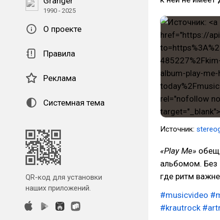
Granger
1990 - 2025
О проекте
Правила
Реклама
Системная тема
Источник:
stereo
«Play Me»
обещ
альбомом. Без 
где ритм важне
QR-код для установки
наших приложений.
#musicvideo
#m
#krautrock
#art