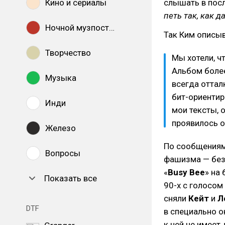
Кино и сериалы
слышать в пос
петь так, как д
Ночной музпостинг
Так Ким описы
Творчество
Мы хотели, ч
Альбом более
Музыка
всегда оттал
бит-ориентир
Инди
мои тексты, о
проявилось о
Железо
По сообщениям
Вопросы
фашизма — без 
«
Busy Bee
» на
Показать все
90-х с голосом
сняли
Кейт
и
Л
DTF
в специально 
к ней не имеет 