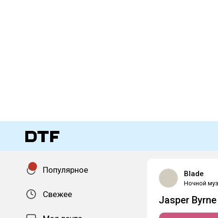
Популярное
Blade
Ночной муз
Свежее
Jasper Byrne