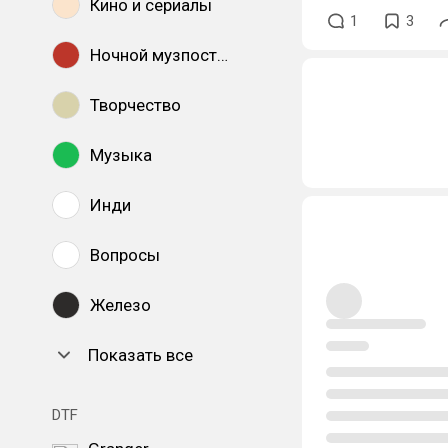
Кино и сериалы
1
3
Ночной музпостинг
Творчество
Музыка
Инди
Вопросы
Железо
Показать все
DTF