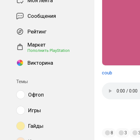
Моя лента
Сообщения
Рейтинг
Маркет
Пополнить PlayStation
Викторина
coub
Темы
Офтоп
#ночноймузпос
Игры
#ost
Гайды
8
3