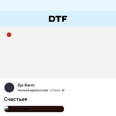
Djo Barni
Ночной музпостинг
29 мая
Счастье♦️