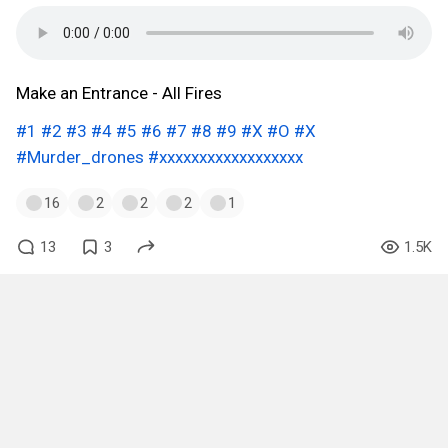
Make an Entrance - All Fires
#1
#2
#3
#4
#5
#6
#7
#8
#9
#X
#O
#X
#Murder_drones
#хххххххххххххххххх
16
2
2
2
1
13
3
1.5K