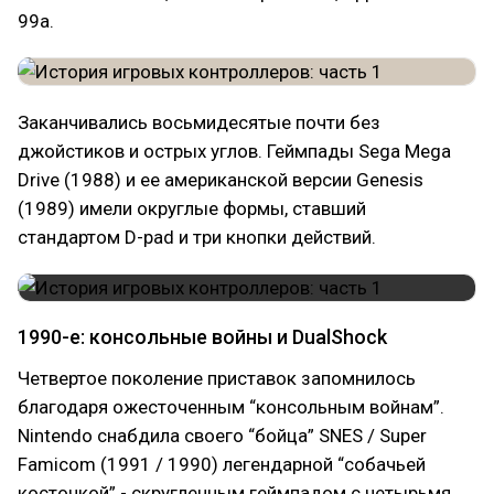
99a.
Заканчивались восьмидесятые почти без
джойстиков и острых углов. Геймпады Sega Mega
Drive (1988) и ее американской версии Genesis
(1989) имели округлые формы, ставший
стандартом D-pad и три кнопки действий.
1990-е: консольные войны и DualShock
Четвертое поколение приставок запомнилось
благодаря ожесточенным “консольным войнам”.
Nintendo снабдила своего “бойца” SNES / Super
Famicom (1991 / 1990) легендарной “собачьей
косточкой” - скругленным геймпадом с четырьмя