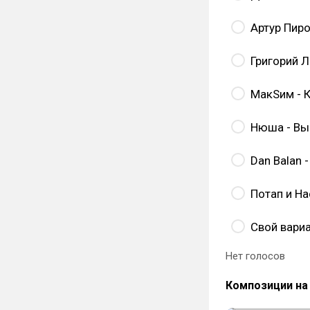
Артур Пиро
Григорий 
МакSим - К
Нюша - В
Dan Balan 
Потап и На
Свой вари
Нет голосов
Композиции на 