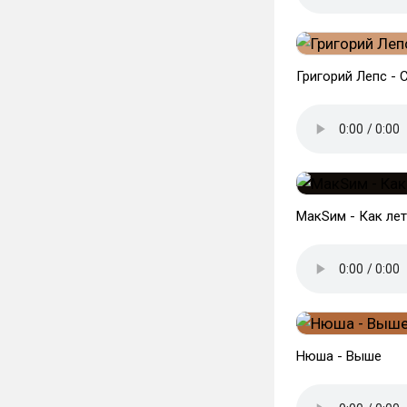
Григорий Лепс -
МакSим - Как ле
Нюша - Выше