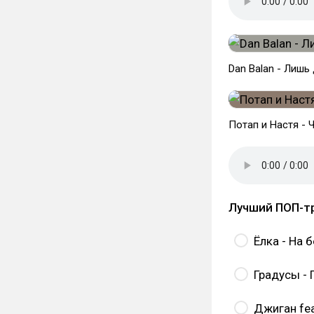
Dan Balan - Лишь
Потап и Настя - 
Лучший ПОП-тр
Ёлка - На
Градусы - 
Джиган fea