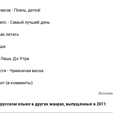
жков - Плачь, детка!
Лепс - Самый лучший день
ак летать
ыше
- Лишь До Утра
стя - Чумачечая весна
ант (в комменты)
Аноним
русском языке в других жанрах, выпущенные в 2011: