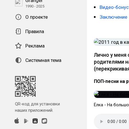
Granger
1990 - 2025
Видео-бонус
Заключение
О проекте
Правила
Реклама
Лично у меня 
Системная тема
родителями на
(перекрикива
ПОП-песни на р
QR-код для установки
Ёлка - На больш
наших приложений.