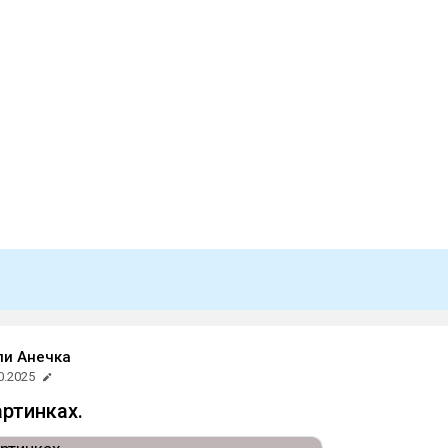
ли Анечка
0.2025
артинках.