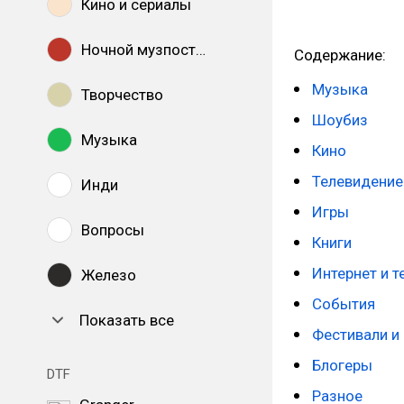
Кино и сериалы
Ночной музпостинг
Содержание:
Музыка
Творчество
Шоубиз
Музыка
Кино
Телевидение
Инди
Игры
Вопросы
Книги
Интернет и т
Железо
События
Показать все
Фестивали и
Блогеры
DTF
Разное