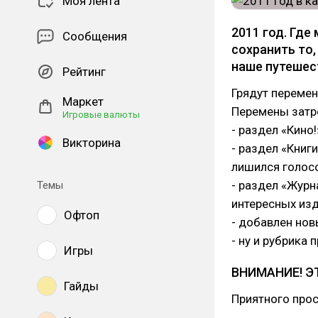
Моя лента
2011 год. Где
Сообщения
сохранить то,
наше путешест
Рейтинг
Грядут перемен
Маркет
Перемены затр
Игровые валюты
- раздел «Кино
Викторина
- раздел «Книг
лишился голос
- раздел «Журн
Темы
интересных изд
Офтоп
- добавлен нов
- ну и рубрика
Игры
ВНИМАНИЕ! 
Гайды
Приятного прос