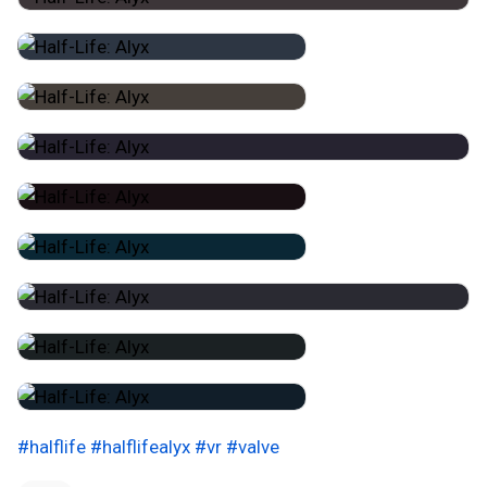
#halflife
#halflifealyx
#vr
#valve