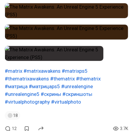
#matrix
#matrixawakens
#matrixps5
#thematrixawakens
#thematrix
#thematrix
#матрица
#матрицаps5
#unrealengine
#unrealengine5
#скрины
#скриншоты
#virtualphotography
#virtualphoto
18
12
3.7K