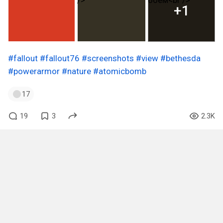
+1
#fallout
#fallout76
#screenshots
#view
#bethesda
#powerarmor
#nature
#atomicbomb
17
19
3
2.3K