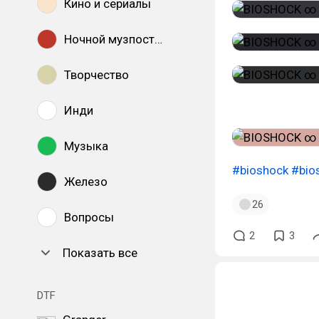
Кино и сериалы
Ночной музпостинг
Творчество
Инди
Музыка
#bioshock
#bios
Железо
26
Вопросы
2
3
Показать все
DTF