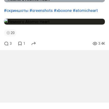
#скриншоты
#sreenshots
#xboxone
#atomicheart
20
3
1
3.4K