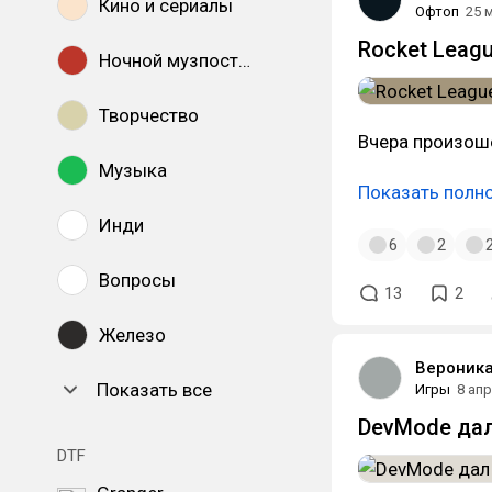
Кино и сериалы
Офтоп
25 
Rocket Leagu
Ночной музпостинг
Творчество
Вчера произошё
Музыка
Показать полн
Инди
6
2
Вопросы
13
2
Железо
Вероника
Показать все
Игры
8 апр
DevMode дал
DTF