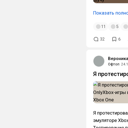
Показать полн
11
5
32
6
Вероника
Офтоп
24.
Я протестир
Я протестиров
эмуляторе Xbox
Тестирование п