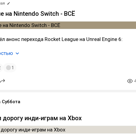
мая
e на Nintendo Switch - ВСЁ
л анонс перехода Rocket League на Unreal Engine 6:
остью
2
1
 Суббота
 дорогу инди-играм на Xbox