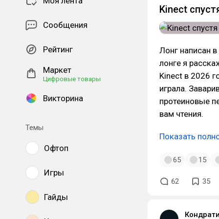
Моя лента
Kinect спуст
Сообщения
Рейтинг
Лонг написан в
лонге я расскаж
Маркет
Kinect в 2026 г
Цифровые товары
играла. Завари
Викторина
протеиновые пе
вам чтения.
Темы
Показать полн
Офтоп
65
15
Игры
62
35
Гайды
Кондрати