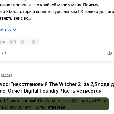
вает вопросы - по крайней мере у меня. Почему
го Xbox, который является урезанным ПК только для игр
тверть века вс…
остью
4
3
1
1
.12.2025
vod: "некстгеновый The Witcher 2" за 2,5 года 
ne. Отчет Digital Foundry. Часть четвертая