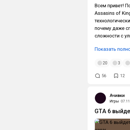
Всем привет! П
Assasins of Ki
технологически
почему даже сп
сложности с ул
Показать полн
20
3
56
12
Ачивки
Игры
07.11
GTA 6 выйдет