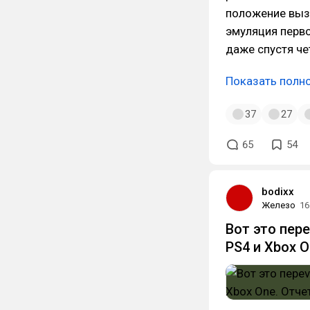
положение вызы
эмуляция перво
даже спустя че
Показать полн
37
27
65
54
bodixx
Железо
16
Вот это пере
PS4 и Xbox O