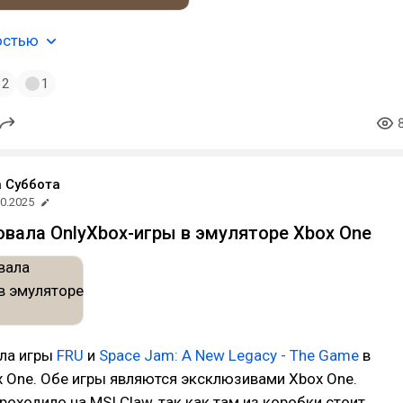
остью
2
1
 Суббота
10.2025
овала OnlyXbox-игры в эмуляторе Xbox One
ала игры
FRU
и
Space Jam: A New Legacy - The Game
в
 One. Обе игры являются эксклюзивами Xbox One.
роходило на MSI Claw, так как там из коробки стоит