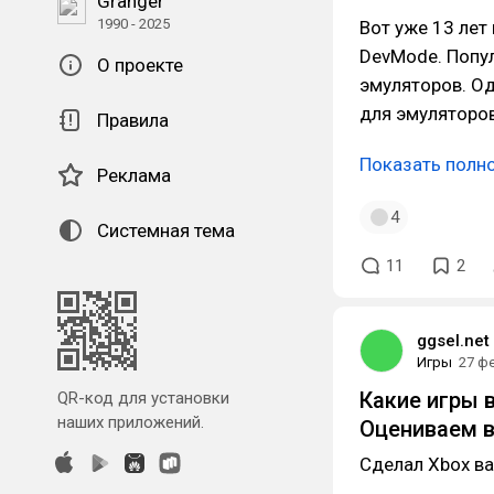
Granger
1990 - 2025
Вот уже 13 лет
DevMode. Попу
О проекте
эмуляторов. Од
для эмуляторов
Правила
Показать полн
Реклама
4
Системная тема
11
2
ggsel.net
Игры
27 ф
Какие игры 
QR-код для установки
наших приложений.
Оцениваем в
Сделал Xbox в