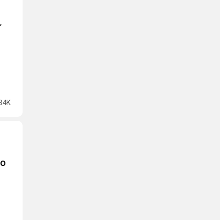
,
34K
до