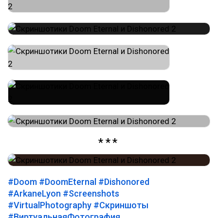
#Doom
#DoomEternal
#Dishonored
#ArkaneLyon
#Screenshots
#VirtualPhotography
#Скриншоты
#ВиртуальнаяФотография