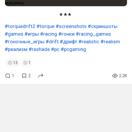
#torquedrift2
#torque
#screenshots
#скриншоты
#games
#игры
#racing
#гонки
#racing_games
#гоночные_игры
#drift
#дрифт
#realistic
#realism
#реализм
#reshade
#pc
#pcgaming
13
1
1
2
2.2K