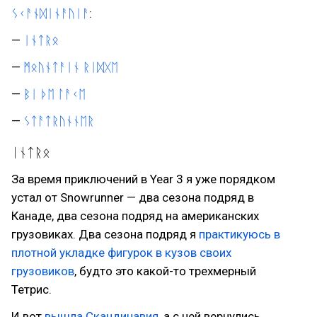
ᛊᚲᚨᚾᛞᛁᚾᚨᚢᛁᚨ
:
—
ᛁᚾᛏᚱᛟ
—
ᛗᛟᚢᚾᛏᚨᛁᚾ ᚱᛁᛞᚷᛖ
—
ᛒᛁ ᚦᛖ ᛚᚨᚲᛖ
—
ᛊᛏᚨᛏᚱᚢᚾᚾᛖᚱ
ᛁᚾᛏᚱᛟ
За время приключений в Year 3 я уже порядком
устал от Snowrunner — два сезона подряд в
Канаде, два сезона подряд на американских
грузовиках. Два сезона подряд я
практикуюсь в
плотной укладке фигурок в кузов своих
грузовиков
, будто это какой-то трехмерный
Тетрис.
И вот
вышла Скандинавия
, а с ней вернулись