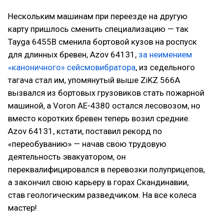
Нескольким машинам при переезде на другую
карту пришлось сменить специализацию — так
Tayga 6455B сменила бортовой кузов на роспуск
для длинных бревен, Azov 64131,
за неимением
«каноничного» сейсмовибратора
, из седельного
тагача стал им, упомянутый выше ZiKZ 566A
вызвался из бортовых грузовиков стать пожарной
машиной, а Voron AE-4380 остался лесовозом, но
вместо коротких бревен теперь возил средние.
Azov 64131, кстати, поставил рекорд по
«переобуванию» — начав свою трудовую
деятельность эвакуатором, он
переквалифицировался в перевозки полуприцепов,
а закончил свою карьеру в горах Скандинавии,
став геологическим разведчиком. На все колеса
мастер!