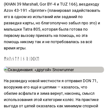
(KHAN 39 Marshall, Gor BY-4 и TUZ 166), вездеходу
Azov 43-191 «Sprinter» (планировал задействовать
его в одном из испытаний или заданий по
разведке карты, но благополучно забыл про это) и
малышке Tatra 805, которая была готова по
первому вызову приехать на помощь, но эта
помощь никому так и не потребовалась за всё
время игры.
ᛗᛟᚢᚾᛏᚨᛁᚾ ᚱᛁᛞᚷᛖ
На разведку новой местности я отправил DON 71,
вооружив его ещё и цепями — казалось, что
обилие асфальта и зима вернут, наконец, смысл
использования этой категории колёс. На практике
выгода от цепей оказалась как минимум спорной