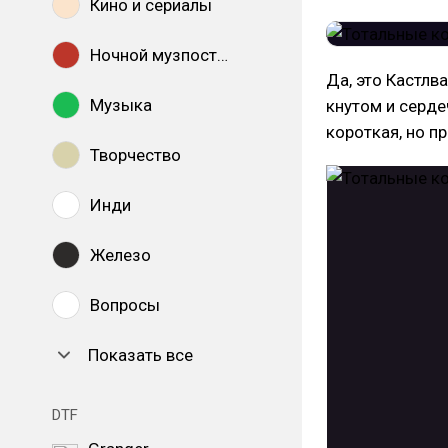
Кино и сериалы
Ночной музпостинг
Да, это Кастлв
Музыка
кнутом и серде
короткая, но п
Творчество
Инди
Железо
Вопросы
Показать все
DTF