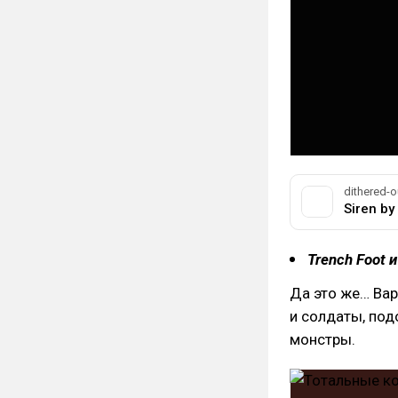
dithered-o
Siren by
Trench Foot и
Да это же… Вар
и солдаты, по
монстры.