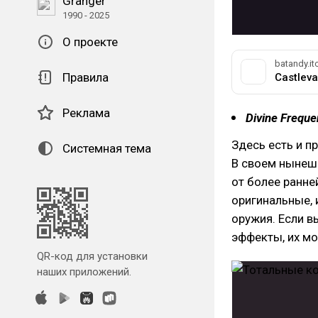
Granger
1990 - 2025
О проекте
batandy.it
Правила
Castleva
Реклама
Divine Frequ
Здесь есть и пр
Системная тема
В своем нынеш
от более ранне
оригинальные, 
оружия. Если в
эффекты, их м
QR-код для установки
наших приложений.