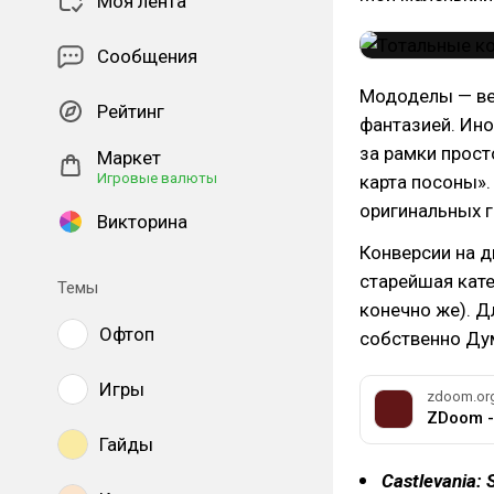
Моя лента
Сообщения
Мододелы — вел
Рейтинг
фантазией. Ино
за рамки прост
Маркет
Игровые валюты
карта посоны».
оригинальных г
Викторина
Конверсии на д
старейшая кате
Темы
конечно же). 
Офтоп
собственно Ду
Игры
zdoom.or
ZDoom -
Гайды
Castlevania: 