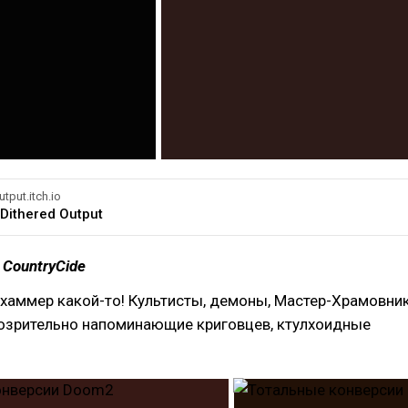
utput.itch.io
 Dithered Output
 CountryCide
хаммер какой-то! Культисты, демоны, Мастер-Храмовни
дозрительно напоминающие криговцев, ктулхоидные