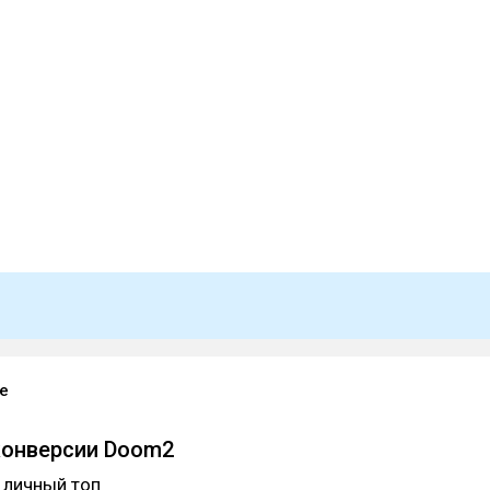
e
конверсии Doom2
 личный топ