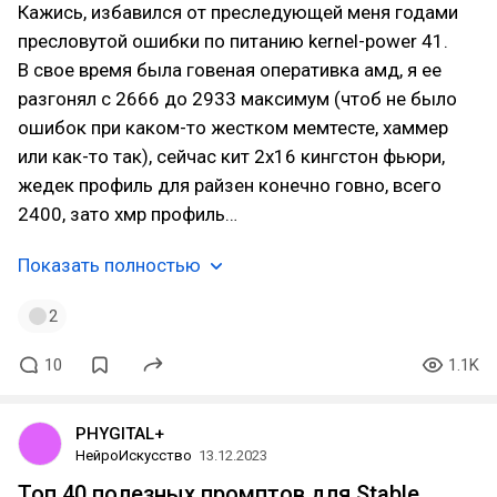
Кажись, избавился от преследующей меня годами
пресловутой ошибки по питанию kernel-power 41.
В свое время была говеная оперативка амд, я ее
разгонял с 2666 до 2933 максимум (чтоб не было
ошибок при каком-то жестком мемтесте, хаммер
или как-то так), сейчас кит 2х16 кингстон фьюри,
жедек профиль для райзен конечно говно, всего
2400, зато хмр профиль…
Показать полностью
2
10
1.1K
PHYGITAL+
НейроИскусство
13.12.2023
Топ 40 полезных промптов для Stable