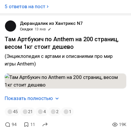
5 ответов на пост
Дюрандалик из Хантрикс N7
Скидки
13 янв
Там Артбукич по Anthem на 200 страниц,
весом 1кг стоит дешево
(Энциклопедия с артами и описаниями про мир
игры Anthem)
Показать полностью
45
21
4
2
1
94
11
19K