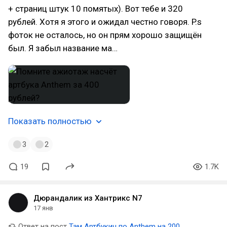
+ страниц штук 10 помятых). Вот тебе и 320
рублей. Хотя я этого и ожидал честно говоря. P.s
фоток не осталось, но он прям хорошо защищён
был. Я забыл название ма…
Показать полностью
3
2
19
1.7K
Дюрандалик из Хантрикс N7
17 янв
Ответ на пост
Там Артбукич по Anthem на 200