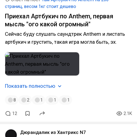
страниц, весом 1кг стоит дешево
Приехал Артбукич по Anthem, первая
мысль "ого какой огромный"
Сейчас буду слушать саундтрек Anthem и листать
артбукич и грустить, такая игра могла быть, эх.
Показать полностью
8
2
1
1
1
12
2.1K
Дюрандалик из Хантрикс N7