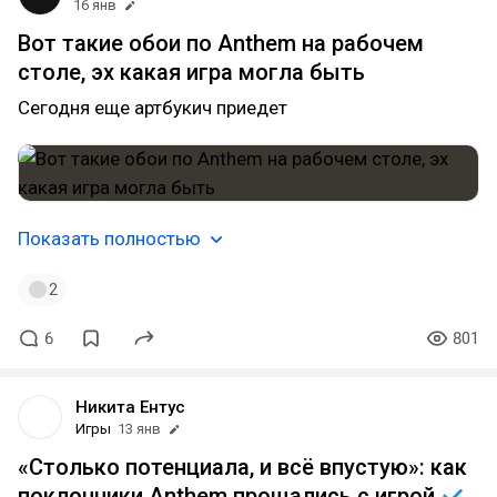
16 янв
Вот такие обои по Anthem на рабочем
столе, эх какая игра могла быть
Сегодня еще артбукич приедет
Показать полностью
2
6
801
Никита Ентус
Игры
13 янв
«Столько потенциала, и всё впустую»: как
поклонники Anthem прощались с
игрой