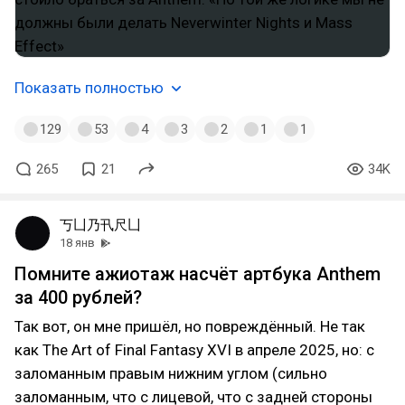
Показать полностью
129
53
4
3
2
1
1
265
21
34K
丂凵乃卂尺凵
18 янв
Помните ажиотаж насчёт артбука Anthem
за 400 рублей?
Так вот, он мне пришёл, но повреждённый. Не так
как The Art of Final Fantasy XVI в апреле 2025, но: с
заломанным правым нижним углом (сильно
заломанным, что с лицевой, что с задней стороны