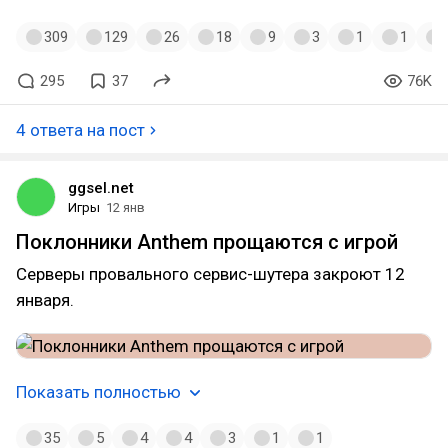
309
129
26
18
9
3
1
1
295
37
76K
4 ответа на пост
ggsel.net
Игры
12 янв
Поклонники Anthem прощаются с игрой
Серверы провального сервис-шутера закроют 12
января.
Показать полностью
35
5
4
4
3
1
1