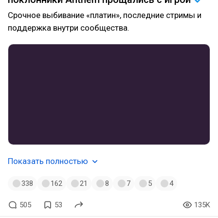
Срочное выбивание «платин», последние стримы и
поддержка внутри сообщества.
Показать полностью
338
162
21
8
7
5
4
505
53
135K