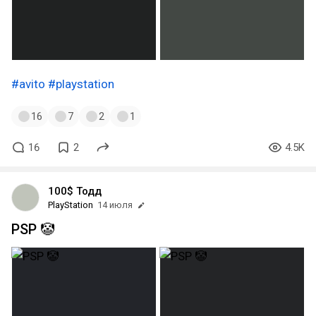
#avito
#playstation
16
7
2
1
16
2
4.5K
100$ Тодд
PlayStation
14 июля
PSP 🤡