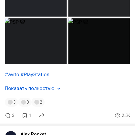
#avito
#PlayStation
Показать полностью
3
3
2
3
1
2.5K
Alex Rocket