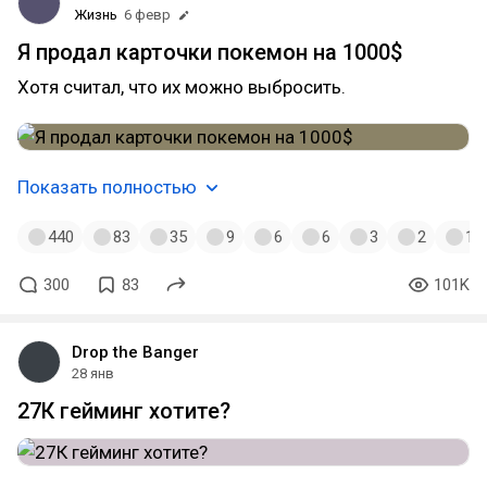
Жизнь
6 февр
Я продал карточки покемон на 1000$
Хотя считал, что их можно выбросить.
Показать полностью
440
83
35
9
6
6
3
2
1
300
83
101K
Drop the Banger
28 янв
27К гейминг хотите?