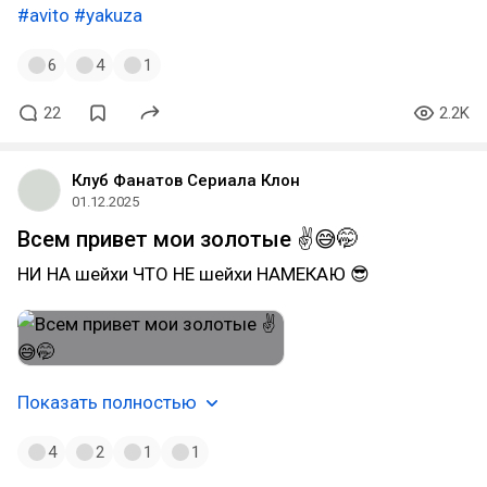
#avito
#yakuza
6
4
1
22
2.2K
Клуб Фанатов Сериала Клон
01.12.2025
Всем привет мои золотые ✌️😅🤭
НИ НА шейхи ЧТО НЕ шейхи НАМЕКАЮ 😎
Показать полностью
4
2
1
1