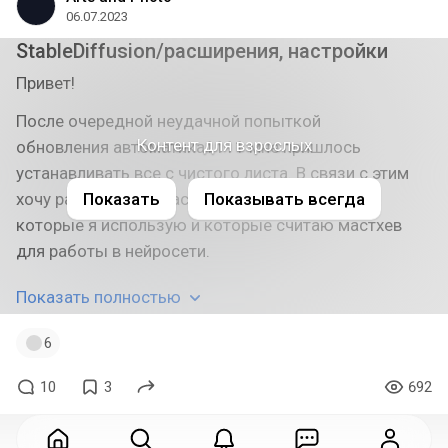
06.07.2023
StableDiffusion/расширения, настройки
Привет!
После очередной неудачной попыткой
Контент для взрослых
обновления автоматика1111 мне пришлось
устанавливать все с чистого листа. В связи с этим
Показать
Показывать всегда
хочу рассказать о настройках, и расширениях
которые я использую и которые считаю мастхев
для работы в нейросети.
Показать полностью
6
10
3
692