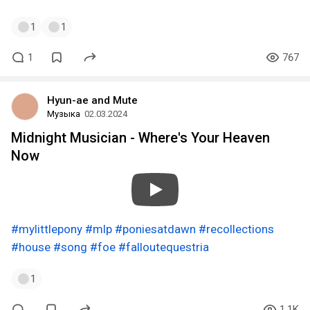
1
1
1
767
Hyun-ae and Mute
Музыка
02.03.2024
Midnight Musician - Where's Your Heaven
Now
#mylittlepony
#mlp
#poniesatdawn
#recollections
#house
#song
#foe
#falloutequestria
1
1.1K