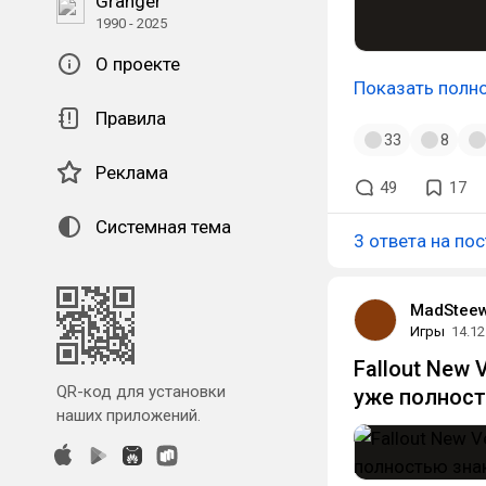
Granger
1990 - 2025
О проекте
Показать полн
Правила
33
8
Реклама
49
17
Системная тема
3 ответа на пос
MadStee
Игры
14.12
Fallout New 
QR-код для установки
уже полност
наших приложений.