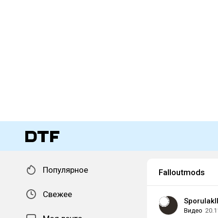
Популярное
Falloutmods
Свежее
Sporulakl
Видео
20.1