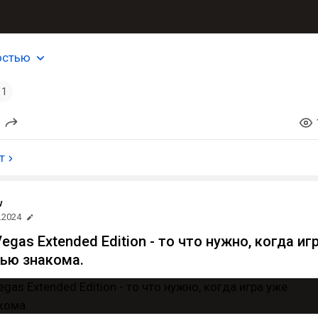
остью
1
т
w
.2024
Vegas Extended Edition - то что нужно, когда иг
ью знакома.