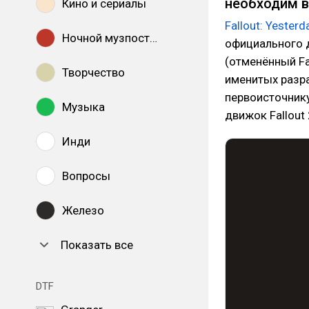
необходим в
Кино и сериалы
Fallout: Yesterd
Ночной музпостинг
официального 
(отменённый Fa
Творчество
именитых разра
первоисточнику
Музыка
движок Fallout 
Инди
Вопросы
Железо
Показать все
DTF