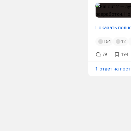
Показать полн
154
12
79
194
1 ответ на пост