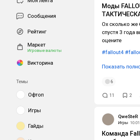
Моя лента
Моды FALLO
ТАКТИЧЕСК
Сообщения
Ох сколько же 
Рейтинг
спустя 3 года 
оцените
Маркет
Игровые валюты
#fallout4
#fall
Викторина
Показать полн
Темы
6
Офтоп
11
2
Игры
QweSteR
Игры
10.01
Гайды
Команда Fall