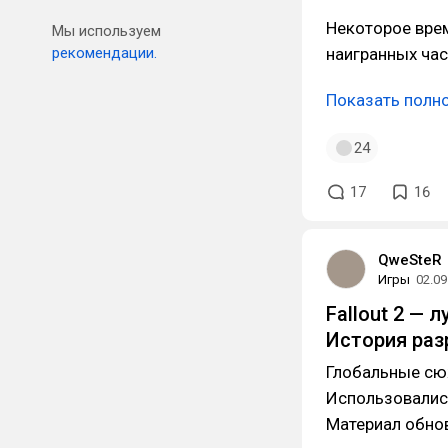
Некоторое врем
Мы используем
рекомендации.
наигранных час
Показать полн
24
17
16
QweSteR
Игры
02.09
Fallout 2 —
История раз
Глобальные сю
Использовалис
Материал обнов