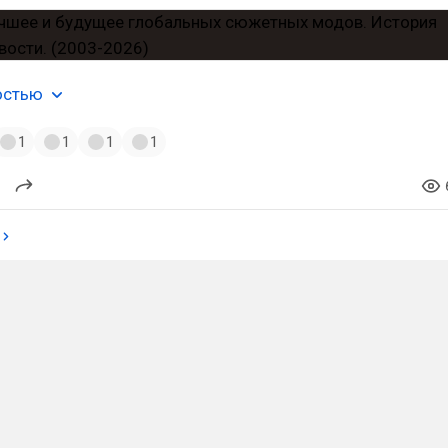
остью
1
1
1
1