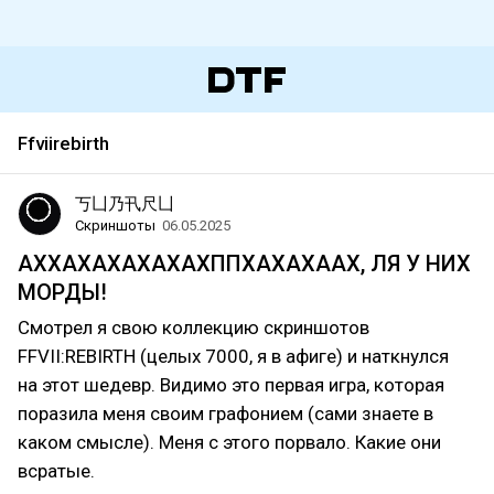
Ffviirebirth
丂凵乃卂尺凵
Скриншоты
06.05.2025
АХХАХАХАХАХАХППХАХАХААХ, ЛЯ У НИХ
МОРДЫ!
Смотрел я свою коллекцию скриншотов
FFVII:REBIRTH (целых 7000, я в афиге) и наткнулся
на этот шедевр. Видимо это первая игра, которая
поразила меня своим графонием (сами знаете в
каком смысле). Меня с этого порвало. Какие они
всратые.