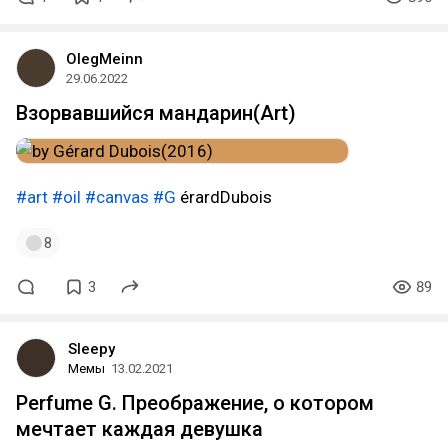
OlegMeinn
29.06.2022
Взорвавшийся мандарин(Art)
#art
#oil
#canvas
#G
érardDubois
8
3
89
Sleepy
Мемы
13.02.2021
Perfume G. Преображение, о котором
мечтает каждая девушка