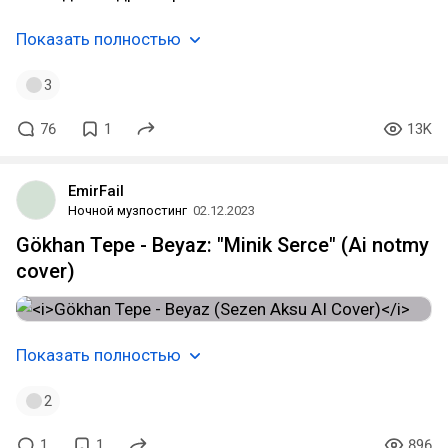
Показать полностью
3
76
1
13K
EmirFail
Ночной музпостинг
02.12.2023
Gökhan Tepe - Beyaz: "Minik Serce" (Ai notmy
cover)
Показать полностью
2
1
1
896