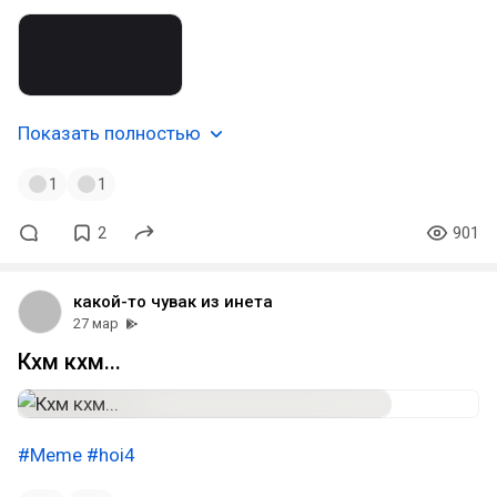
Показать полностью
1
1
2
901
какой-то чувак из инета
27 мар
Кхм кхм...
#Meme
#hoi4