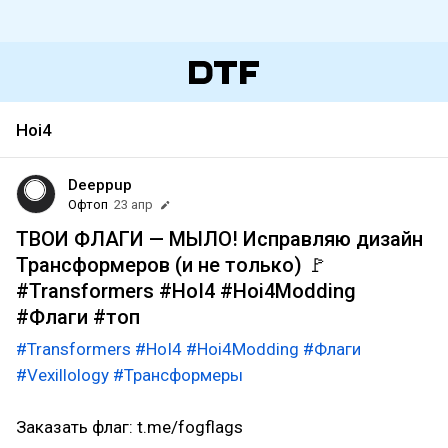
Hoi4
Deeppup
Офтоп
23 апр
ТВОИ ФЛАГИ — МЫЛО! Исправляю дизайн
Трансформеров (и не только) 🚩
#Transformers #HoI4 #Hoi4Modding
#Флаги #топ
#Transformers
#HoI4
#Hoi4Modding
#Флаги
#Vexillology
#Трансформеры
Заказать флаг: t.me/fogflags