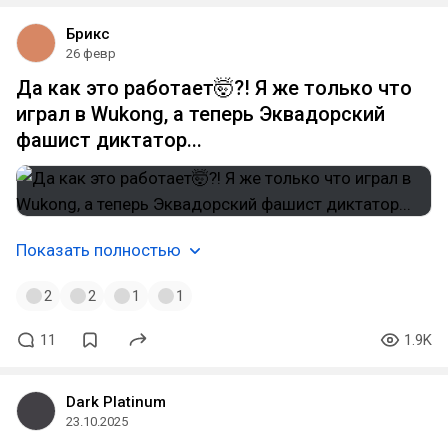
Брикс
26 февр
Да как это работает🤯?! Я же только что
играл в Wukong, а теперь Эквадорский
фашист диктатор...
Показать полностью
2
2
1
1
11
1.9K
Dark Platinum
23.10.2025