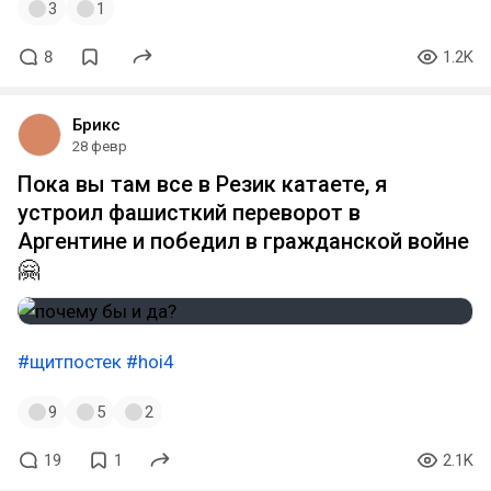
3
1
8
1.2K
Брикс
28 февр
Пока вы там все в Резик катаете, я
устроил фашисткий переворот в
Аргентине и победил в гражданской войне
🤗
#щитпостек
#hoi4
9
5
2
19
1
2.1K