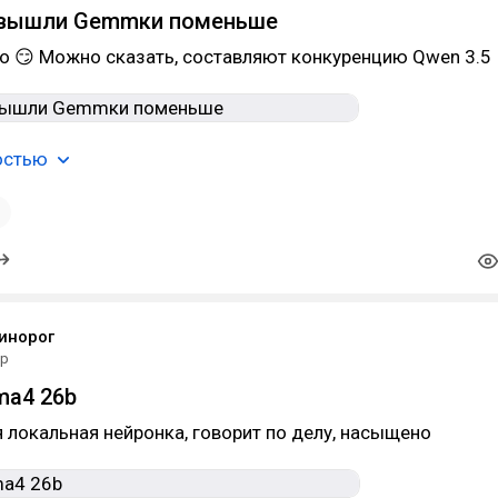
 вышли Gemmки поменьше
о 😏 Можно сказать, составляют конкуренцию Qwen 3.5
остью
1
инорог
пр
a4 26b
 локальная нейронка, говорит по делу, насыщено