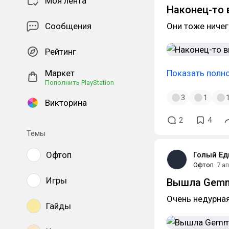
Моя лента
Наконец-то
Сообщения
Они тоже ничег
Рейтинг
Маркет
Показать полн
Пополнить PlayStation
3
1
Викторина
2
4
Темы
Офтоп
Голый Ед
Офтоп
7 а
Игры
Вышла Gemm
Очень недурная
Гайды