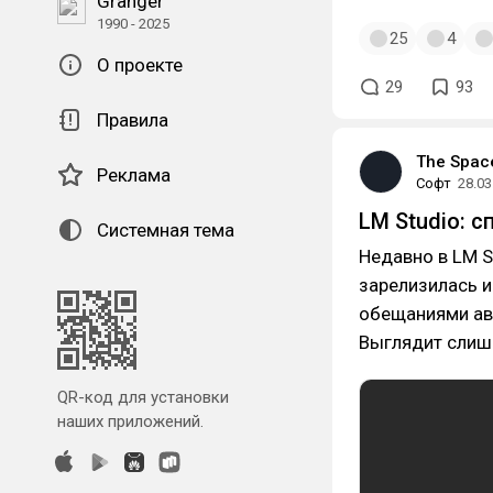
Granger
1990 - 2025
25
4
О проекте
29
93
Правила
The Spac
Реклама
Софт
28.03
LM Studio: 
Системная тема
Недавно в LM S
зарелизилась и
обещаниями авт
Выглядит слиш
QR-код для установки
наших приложений.