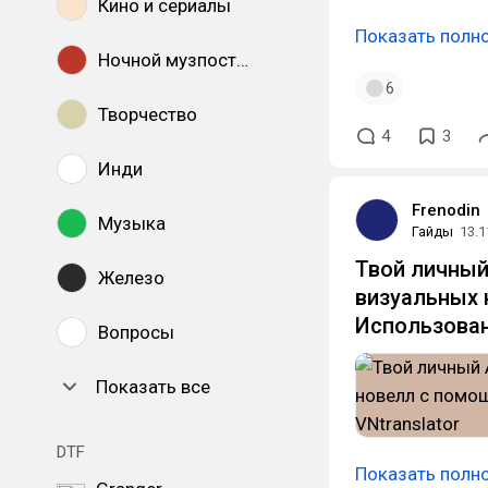
Кино и сериалы
Показать полн
Ночной музпостинг
6
Творчество
4
3
Инди
Frenodin
Музыка
Гайды
13.1
Твой личный
Железо
визуальных 
Использовани
Вопросы
Показать все
DTF
Показать полн