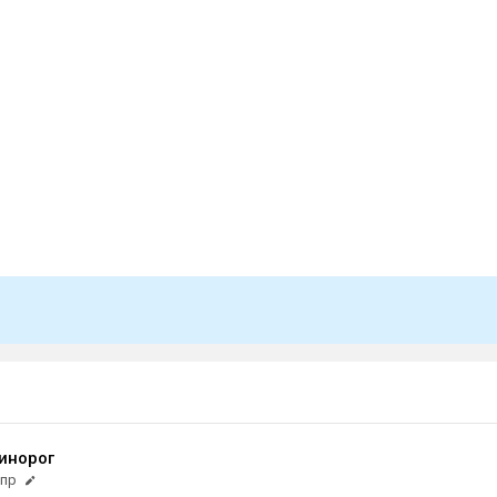
инорог
апр