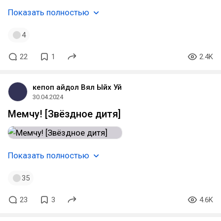
Показать полностью
4
22
1
2.4K
кепоп айдол Вял Ыйх Уй
30.04.2024
Мемчу! [Звёздное дитя]
Показать полностью
35
23
3
4.6K