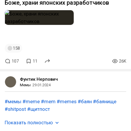
Боже, храни японских разработчиков
#eternalpostum
#mem
158
107
11
26K
Фунтик Нерпович
Мемы
29.01.2024
#мемы
#meme
#mem
#memes
#баян
#баянище
#shitpost
#щитпост
Показать полностью