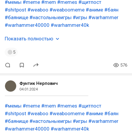
#мемы
#meme
#mem
#memes
#щитпост
#shitpost
#weaboo
#weaboomeme
#аниме
#баян
#баянище
#настольныеигры
#игры
#warhammer
#warhammer40000
#warhammer40k
Показать полностью
5
576
Фунтик Нерпович
04.01.2024
#мемы
#meme
#mem
#memes
#щитпост
#shitpost
#weaboo
#weaboomeme
#аниме
#баян
#баянище
#настольныеигры
#игры
#warhammer
#warhammer40000
#warhammer40k