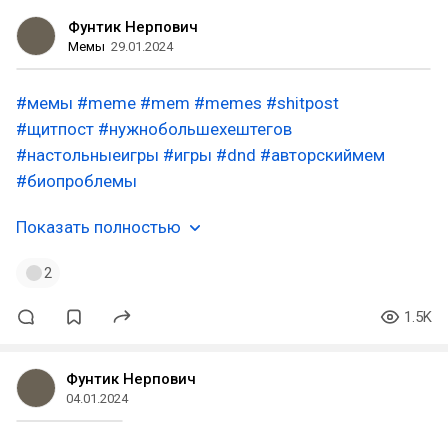
Фунтик Нерпович
Мемы
29.01.2024
#мемы
#meme
#mem
#memes
#shitpost
#щитпост
#нужнобольшехештегов
#настольныеигры
#игры
#dnd
#авторскиймем
#биопроблемы
Показать полностью
2
1.5K
Фунтик Нерпович
04.01.2024