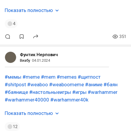
Показать полностью
4
351
Фунтик Нерпович
Виабу
04.01.2024
#мемы
#meme
#mem
#memes
#щитпост
#shitpost
#weaboo
#weaboomeme
#аниме
#баян
#баянище
#настольныеигры
#игры
#warhammer
#warhammer40000
#warhammer40k
Показать полностью
12