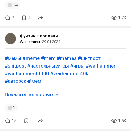
14
7
4
1.7K
Фунтик Нерпович
Warhammer
29.01.2024
#мемы
#meme
#mem
#memes
#щитпост
#shitpost
#настольныеигры
#игры
#warhammer
#warhammer40000
#warhammer40k
#авторскиймем
Показать полностью
1
15
1.5K