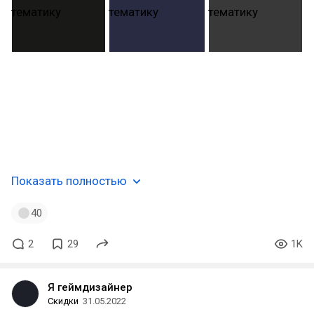
1.
98497659
2.
89406395
3.
98138798
4.
79519846
5.
85506958
Показать полностью
40
2
29
1K
Я геймдизайнер
Скидки
31.05.2022