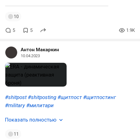
10
5
5
1.9K
Антон Макаркин
10.04.2023
#shitpost
#shitposting
#щитпост
#щитпостинг
#military
#милитари
Показать полностью
11