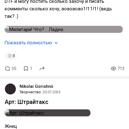
DTF и могу постить сколько захочу и писать
комменты сколько хочу, аоаоаоао1!11!1! (ведь
так?..)
Показать полностью
8
35
1
713
Nikolai Gorishnii
Творчество
20.07.2023
Арт: Штрайтакc
Жнец